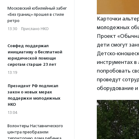
Московский юбилейный забег
«Без границ» прошел в стиле
Карточки альтер
ретро
молодежных об
13:30
·
Прислано НКО
Проект «Обычная
дети смогут зан
Совфед поддержал
инициативу о бесплатной
Детско-юношеск
юридической помощи
инструментах в
сиротам старше 23 лет
попробовать св
13:19
проведут сотру
Президент РФ подписал
оборудование и 
закон о новых мерах
поддержки молодежных
НКО
13:04
Волонтеры Наставнического
центра преобразили
территорию дома ребенка