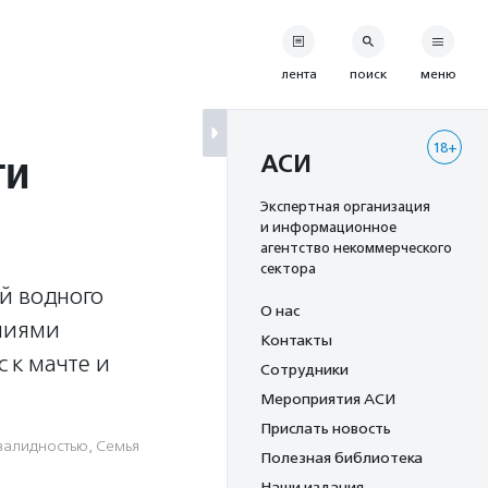
лента
поиск
меню
18+
ти
АСИ
Экспертная организация
и информационное
агентство некоммерческого
сектора
й водного
О нас
ениями
Контакты
с к мачте и
Сотрудники
Мероприятия АСИ
Прислать новость
валидностью
,
Семья
Полезная библиотека
Наши издания