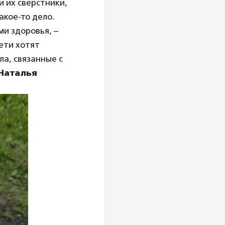
и их сверстники,
акое-то дело.
ми здоровья, –
дети хотят
ла, связанные с
Наталья