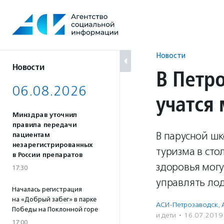
Перейти
к
содержанию
Новости
Новости
В Петр
06.08.2026
учатся
Минздрав уточнил
правила передачи
В парусной ш
пациентам
незарегистрированных
туризма в ст
в России препаратов
здоровья могу
17:30
управлять ло
Началась регистрация
на «Добрый забег» в парке
АСИ-Петрозаводск
,
Победы на Поклонной горе
и дети
·
16.07.2019
17:00