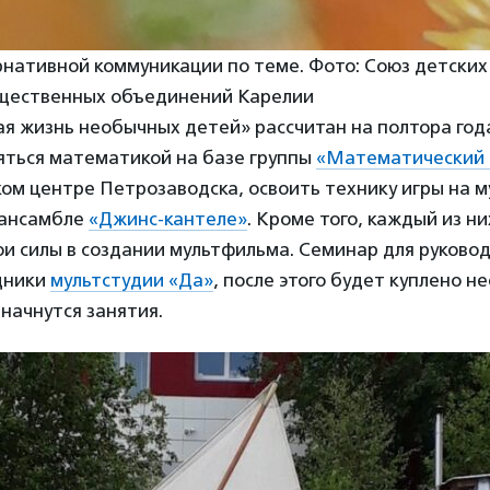
нативной коммуникации по теме. Фото: Союз детских
щественных объединений Карелии
 жизнь необычных детей» рассчитан на полтора года
яться математикой на базе группы
«Математический 
ом центре Петрозаводска, освоить технику игры на 
 ансамбле
«Джинс-кантеле»
. Кроме того, каждый из н
ои силы в создании мультфильма. Семинар для руково
дники
мультстудии «Да»
, после этого будет куплено 
начнутся занятия.