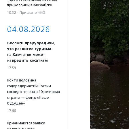
при колонии в Можайске
10:32
·
Прислано НКО
04.08.2026
Биологи предупредили,
что развитие туризма
на Камчатке может
навредить косаткам
17:59
Почти половина
соцпредприятий России
сосредоточена в 10 регионах
страны — фонд «Наше
будущее»
17:46
Принимаются заявки
на конкурс эссе