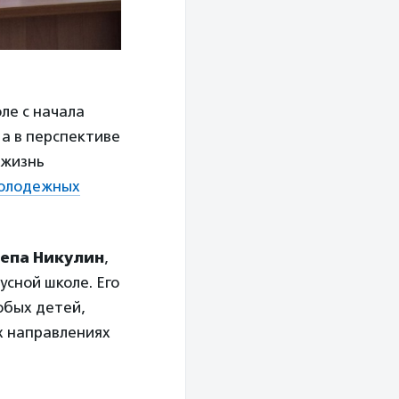
ле с начала
 а в перспективе
 жизнь
молодежных
епа Никулин
,
усной школе. Его
обых детей,
х направлениях