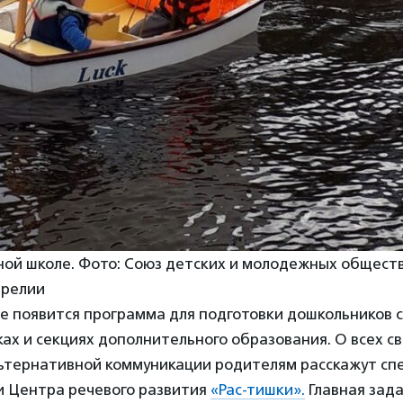
сной школе. Фото: Союз детских и молодежных общест
арелии
е появится программа для подготовки дошкольников с
ках и секциях дополнительного образования. О всех с
льтернативной коммуникации родителям расскажут сп
и Центра речевого развития
«Рас-тишки».
Главная зад