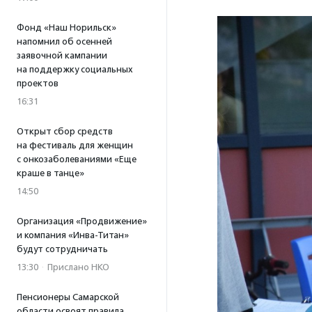
Фонд «Наш Норильск»
напомнил об осенней
заявочной кампании
на поддержку социальных
проектов
16:31
Открыт сбор средств
на фестиваль для женщин
с онкозаболеваниями «Еще
краше в танце»
14:50
Организация «Продвижение»
и компания «Инва-Титан»
будут сотрудничать
13:30
·
Прислано НКО
Пенсионеры Самарской
области освоят правила