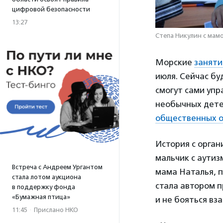
цифровой безопасности
13:27
Степа Никулин с мам
Морские
заняти
июля. Сейчас бу
смогут сами упр
необычных дете
общественных 
История с органи
мальчик с аутиз
Встреча с Андреем Ургантом
мама Наталья, 
стала лотом аукциона
стала автором п
в поддержку фонда
«Бумажная птица»
и не бояться вз
11:45
·
Прислано НКО