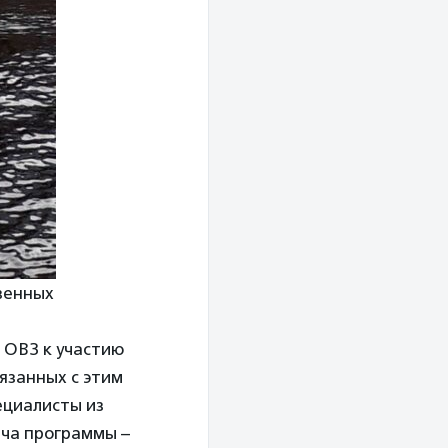
венных
 ОВЗ к участию
вязанных с этим
ециалисты из
ача программы –