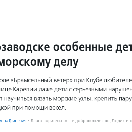
озаводске особенные де
 морскому делу
коле «Брамсельный ветер» при Клубе любителе
олице Карелии даже дети с серьезными наруш
т научиться вязать морские узлы, крепить пару
дкой при помощи весел.
Анна Гриневич
·
Благотвори­тель­ность и доброволь­чест­во
,
Люди с ин