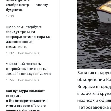
«Добро.Центр — человеку
будущего»
17:39
В Москве и Петербурге
пройдут тренинги
по профилактике выгорания
для помогающих
специалистов
15:32
·
Прислано НКО
Уникальный спектакль
о первой помощи «Гореть
Занятия в пару
звездой» покажут в Пушкино
объединений К
13:58
·
Прислано НКО
Впервые в город
Как культура помогает
в работе в круж
говорить
нюансах и об а
о благотворительности:
итоги второго «Теплого
Петрозаводска 
вечера с Кольским»