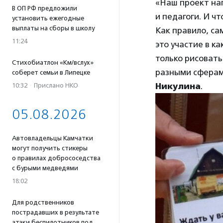
«Наш проект нап
В ОП РФ предложили
и педагоги. И ч
установить ежегодные
выплаты на сборы в школу
Как правило, са
11:24
это участие в к
только рисовать
Стихобиатлон «Км/вслух»
разными сферам
соберет семьи в Липецке
Никулина
.
10:32
·
Прислано НКО
05.08.2026
Автовладельцы Камчатки
могут получить стикеры
о правилах добрососедства
с бурыми медведями
18:02
Для родственников
пострадавших в результате
атаки беспилотников под