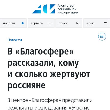
Перейти
к
содержанию
новости
сервисы
поиск
меню
18+
Новости
В «Благосфере»
рассказали, кому
и сколько жертвуют
россияне
В центре «Благосфера» представили
результаты исследования «Участие