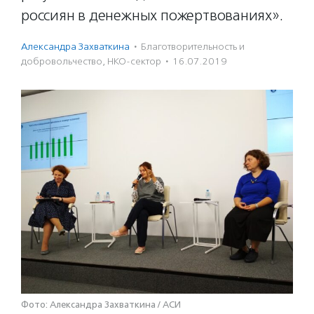
россиян в денежных пожертвованиях».
Александра Захваткина
·
Благотвори­тель­ность и
доброволь­чест­во
,
НКО-сектор
·
16.07.2019
Фото: Александра Захваткина / АСИ