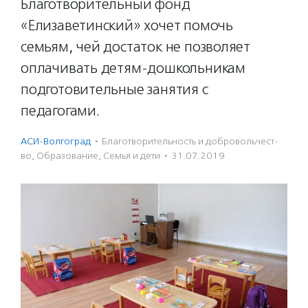
Благотворительный фонд
«Елизаветинский» хочет помочь
семьям, чей достаток не позволяет
оплачивать детям-дошкольникам
подготовительные занятия с
педагогами.
АСИ-Волгоград
·
Благотвори­тель­ность и доброволь­чест­
во
,
Образование
,
Семья и дети
·
31.07.2019