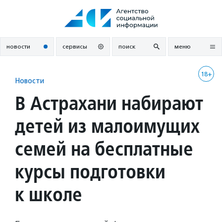
Перейти
к
содержанию
новости
сервисы
поиск
меню
18+
Новости
В Астрахани набирают
детей из малоимущих
семей на бесплатные
курсы подготовки
к школе