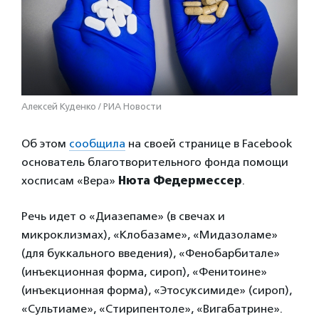
Алексей Куденко / РИА Новости
Об этом
сообщила
на своей странице в Facebook
основатель благотворительного фонда помощи
хосписам «Вера»
Нюта Федермессер
.
Речь идет о «Диазепаме» (в свечах и
микроклизмах), «Клобазаме», «Мидаз
оламе»
(для буккального введения), «Фенобарбитале»
(инъекционная форма, сироп), «Фенитоине»
(инъекционная форма), «Этосуксимиде» (сироп),
«Сультиаме», «Стирипентоле», «Вигабатрине».