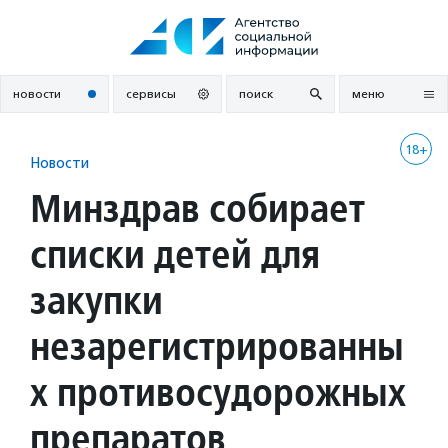
Перейти
к
содержанию
новости
сервисы
поиск
меню
18+
Новости
Минздрав собирает
списки детей для
закупки
незарегистрированны
х противосудорожных
препаратов