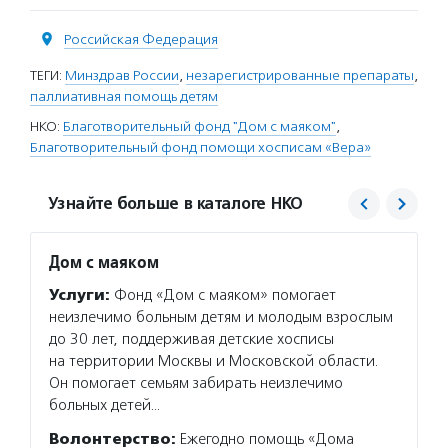
Российская Федерация
ТЕГИ:
Минздрав России
,
незарегистрированные препараты
,
паллиативная помощь детям
НКО:
Благотворительный фонд "Дом с маяком"
,
Благотворительный фонд помощи хосписам «Вера»
Узнайте больше в каталоге НКО
Дом с маяком
Вера
Услуги:
Фонд «Дом с маяком» помогает
Услуг
неизлечимо больным детям и молодым взрослым
взросл
до 30 лет, поддерживая детские хосписы
обеспе
на территории Москвы и Московской области.
горяче
Он помогает семьям забирать неизлечимо
оказыв
больных детей…
нет до
Волонтерство:
Ежегодно помощь «Дома
Волон