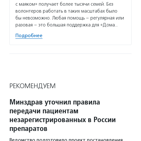
с маяком» получает более тысячи семей. Без
помога
волонтеров работать в таких масштабах было
болезн
бы невозможно. Любая помощь – регулярная или
и неко
разовая – это большая поддержка для «Дома…
Подро
Подробнее
РЕКОМЕНДУЕМ
Минздрав уточнил правила
передачи пациентам
незарегистрированных в России
препаратов
Ведомство подготовило проект постановления,