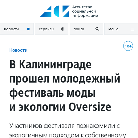
Перейти
к
содержанию
новости
сервисы
поиск
меню
18+
Новости
В Калининграде
прошел молодежный
фестиваль моды
и экологии Oversize
Участников фестиваля познакомили с
экологичным подходом к собственному