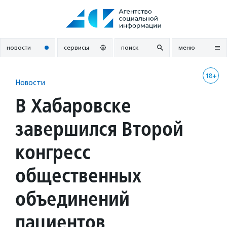
Перейти
к
содержанию
новости
сервисы
поиск
меню
18+
Новости
В Хабаровске
завершился Второй
конгресс
общественных
объединений
пациентов