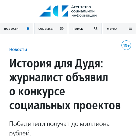
Перейти
к
содержанию
новости
сервисы
поиск
меню
18+
Новости
История для Дудя:
журналист объявил
о конкурсе
социальных проектов
Победители получат до миллиона
рублей.