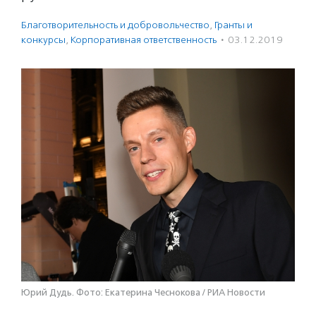
Благотвори­тель­ность и доброволь­чест­во
,
Гранты и
конкурсы
,
Корпоративная ответственность
·
03.12.2019
Юрий Дудь. Фото: Екатерина Чеснокова / РИА Новости