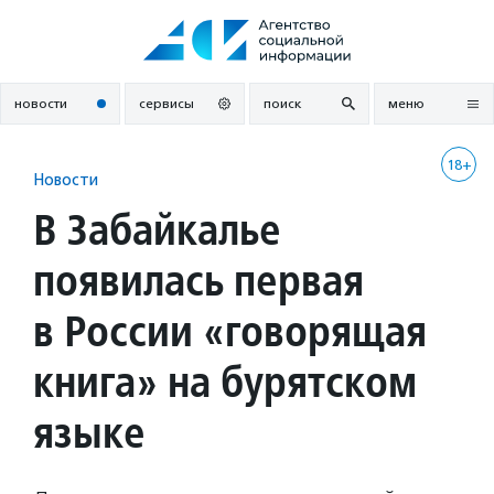
Перейти
к
содержанию
новости
сервисы
поиск
меню
18+
Новости
В Забайкалье
появилась первая
в России «говорящая
книга» на бурятском
языке