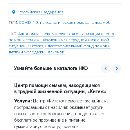
Российская Федерация
ТЕГИ:
COVID-19
,
психологическая помощь
,
флешмоб
НКО:
Автономная некоммерческая организация «Центр
помощи семьям, находящимся в трудной жизненной
ситуации, «Китеж»
,
Благотворительный фонд помощи
детям и молодежи "Галчонок"
Узнайте больше в каталоге НКО
Центр помощи семьям, находящимся
Галчо
в трудной жизненной ситуации, «Китеж»
Услуг
Услуги:
Центр «Китеж» помогает женщинам,
помога
пострадавшим от насилия: оказывает услуги
пораже
социального сопровождения, предоставляет
органи
бесплатное проживание и питание,
психол
гуманитарную помощь, помощь
оказыв