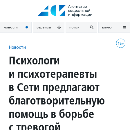
Перейти
к
содержанию
новости
сервисы
поиск
меню
18+
Новости
Психологи
и психотерапевты
в Сети предлагают
благотворительную
помощь в борьбе
с тревогой