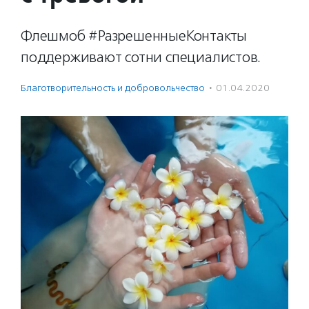
Флешмоб #РазрешенныеКонтакты
поддерживают сотни специалистов.
Благотвори­тель­ность и доброволь­чест­во
·
01.04.2020