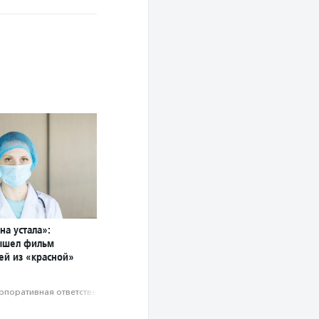
на устала»:
ышел фильм
ей из «красной»
рпоративная ответственность