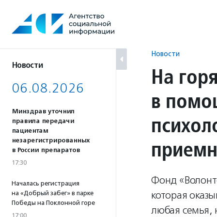
Перейти
к
содержанию
Новости
Новости
На гор
06.08.2026
в помо
Минздрав уточнил
психол
правила передачи
пациентам
приемн
незарегистрированных
в России препаратов
17:30
Фонд «Волонт
Началась регистрация
которая оказы
на «Добрый забег» в парке
Победы на Поклонной горе
любая семья, 
17:00