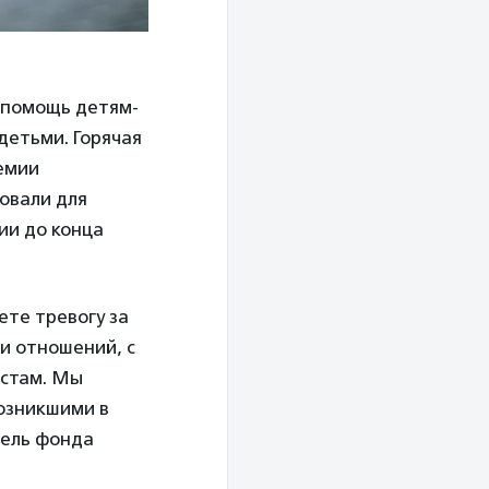
в помощь детям-
детьми. Горячая
демии
овали для
ии до конца
те тревогу за
ии отношений, с
истам. Мы
возникшими в
тель фонда