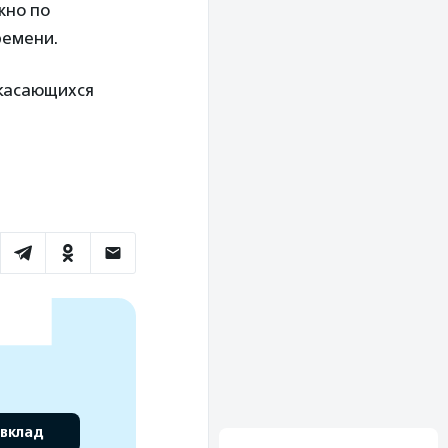
жно по
ремени.
 касающихся
 вклад