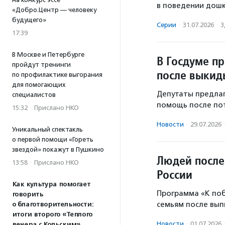
в поведении дошк
«Добро.Центр — человеку
будущего»
Серии
·
31.07.2026
·
З
17:39
В Москве и Петербурге
В Госдуме п
пройдут тренинги
после выки
по профилактике выгорания
для помогающих
Депутаты предла
специалистов
помощь после по
15:32
·
Прислано НКО
Новости
·
29.07.2026
Уникальный спектакль
о первой помощи «Гореть
звездой» покажут в Пушкино
Людей после
13:58
·
Прислано НКО
России
Как культура помогает
Программа «К по
говорить
семьям после вып
о благотворительности:
итоги второго «Теплого
Новости
·
01.07.2026
вечера с Кольским»