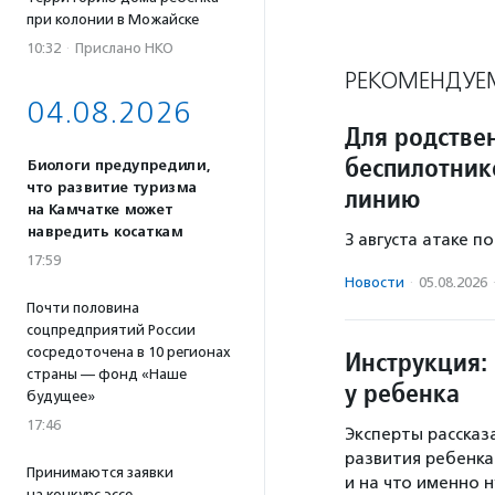
при колонии в Можайске
10:32
·
Прислано НКО
РЕКОМЕНДУЕ
04.08.2026
Для родстве
беспилотник
Биологи предупредили,
что развитие туризма
линию
на Камчатке может
навредить косаткам
3 августа атаке п
17:59
Новости
·
05.08.2026
Почти половина
соцпредприятий России
сосредоточена в 10 регионах
Инструкция: 
страны — фонд «Наше
у ребенка
будущее»
17:46
Эксперты рассказ
развития ребенка
Принимаются заявки
и на что именно
на конкурс эссе