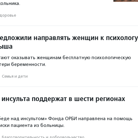
ольника.
доровье
редложили направлять женщин к психологу
дыша
гают оказывать женщинам бесплатную психологическую
тери беременности.
·
Семья и дети
 инсульта поддержат в шести регионах
беде над инсультом» Фонда ОРБИ направлена на помощь
иски пациента из больницы.
·
Благотвори­тель­ность и доброволь­чест­во