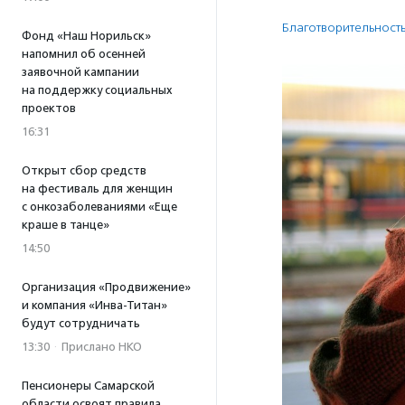
Благотвори­тель­ност
Фонд «Наш Норильск»
напомнил об осенней
заявочной кампании
на поддержку социальных
проектов
16:31
Открыт сбор средств
на фестиваль для женщин
с онкозаболеваниями «Еще
краше в танце»
14:50
Организация «Продвижение»
и компания «Инва-Титан»
будут сотрудничать
13:30
·
Прислано НКО
Пенсионеры Самарской
области освоят правила