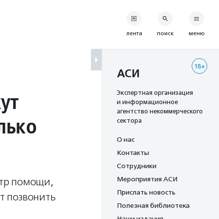
лента
поиск
меню
18+
АСИ
ут
Экспертная организация
и информационное
агентство некоммерческого
лько
сектора
О нас
Контакты
Сотрудники
Мероприятия АСИ
тр помощи,
Прислать новость
ет позвонить
Полезная библиотека
Наши издания