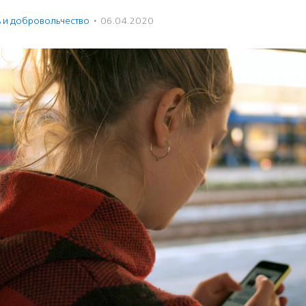
ь и доброволь­чест­во
·
06.04.2020