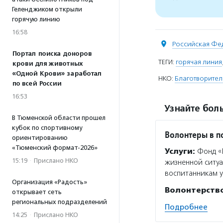
Геленджиком открыли
горячую линию
16:58
Российская Фе
Портал поиска доноров
ТЕГИ:
горячая линия
крови для животных
«Одной Крови» заработал
НКО:
Благотворител
по всей России
16:53
Узнайте боль
В Тюменской области прошел
кубок по спортивному
Волонтеры в 
ориентированию
«Тюменский формат-2026»
Услуги:
Фонд «В
15:19
·
Прислано НКО
жизненной ситуа
воспитанникам у
Организация «Радость»
Волонтерств
открывает сеть
региональных подразделений
Подробнее
14:25
·
Прислано НКО