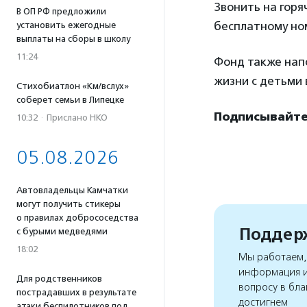
Звонить на гор
В ОП РФ предложили
бесплатному номе
установить ежегодные
выплаты на сборы в школу
11:24
Фонд также нап
жизни с детьми 
Стихобиатлон «Км/вслух»
соберет семьи в Липецке
Подписывайтес
10:32
·
Прислано НКО
05.08.2026
Автовладельцы Камчатки
могут получить стикеры
о правилах добрососедства
Поддерж
с бурыми медведями
18:02
Мы работаем, 
информация и
Для родственников
вопросу в бла
пострадавших в результате
достигнем
атаки беспилотников под