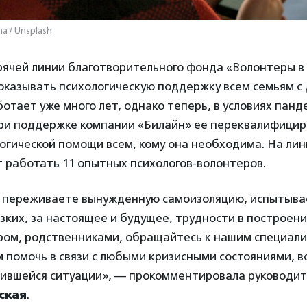
na / Unsplash
орячей линии благотворительного фонда «Волонтеры 
оказывать психологическую поддержку всем семьям с 
отает уже много лет, однако теперь, в условиях пан
при поддержке компании «Билайн» ее переквалифицир
огической помощи всем, кому она необходима. На лин
 работать 11 опытных психологов-волонтеров.
о переживаете вынужденную самоизоляцию, испытывае
изких, за настоящее и будущее, трудности в построен
ром, родственниками, обращайтесь к нашим специал
 помочь в связи с любыми кризисными состояниями, 
жившейся ситуации», — прокомментировала руководи
ская
.