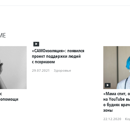
МЕ
«САМОизоляция»: появился
проект поддержки людей
с псориазом
29.07.2021
·
Здоровье
с
«Мама спит, о
амопомощи
на YouTube в
о буднях врач
зоны
22.12.2020
·
Ко