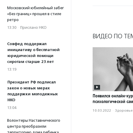
Московский юбилейный забег
«Без границ» прошел в стиле
ретро
13:30
·
Прислано НКО
ВИДЕО ПО ТЕ
Совфед поддержал
инициативу о бесплатной
юридической помощи
сиротам старше 23 лет
13:19
Президент РФ подписал
закон о новых мерах
поддержки молодежных
Появился онлайн-кур
НКО
психологической с
13:04
10.03.2022
·
Здоровье
Волонтеры Наставнического
центра преобразили
территорию дома ребенка