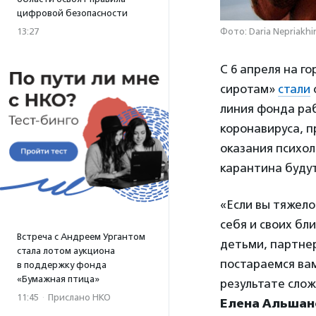
цифровой безопасности
Фото: Daria Nepriakhi
13:27
С 6 апреля на г
сиротам»
стали
линия фонда раб
коронавируса, 
оказания психол
карантина будут
«Если вы тяжел
себя и своих бл
Встреча с Андреем Ургантом
детьми, партне
стала лотом аукциона
постараемся вам
в поддержку фонда
«Бумажная птица»
результате сло
11:45
·
Прислано НКО
Елена Альшан