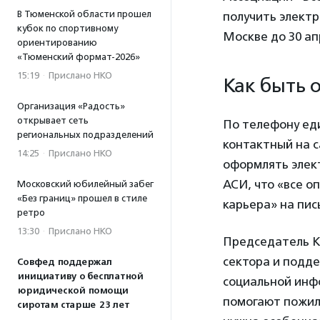
В Тюменской области прошел
получить элект
кубок по спортивному
Москве до 30 а
ориентированию
«Тюменский формат-2026»
15:19
·
Прислано НКО
Как быть 
Организация «Радость»
открывает сеть
По телефону еди
региональных подразделений
контактный на с
14:25
·
Прислано НКО
оформлять элек
АСИ, что «все 
Московский юбилейный забег
«Без границ» прошел в стиле
карьера» на пис
ретро
13:30
·
Прислано НКО
Председатель К
сектора и подд
Совфед поддержал
инициативу о бесплатной
социальной ин
юридической помощи
помогают пожил
сиротам старше 23 лет