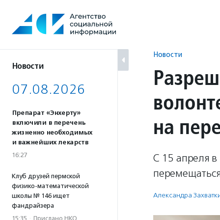
Перейти
к
содержанию
Новости
Новости
Разреш
07.08.2026
волонт
Препарат «Энхерту»
на пер
включили в перечень
жизненно необходимых
и важнейших лекарств
16:27
С 15 апреля в
перемещаться 
Клуб друзей пермской
физико-математической
Александра Захватк
школы № 146 ищет
фандрайзера
15:35
·
Прислано НКО