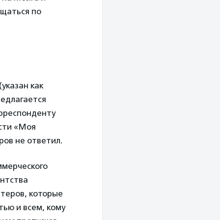
ещаться по
(указан как
редлагается
орреспонденту
сти «Моя
ров не ответил.
ммерческого
ентства
нтеров, которые
ью и всем, кому