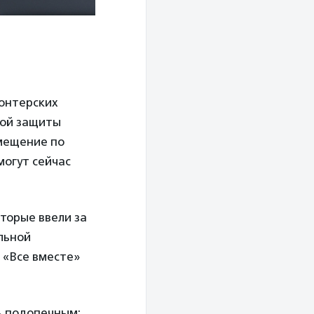
лонтерских
ной защиты
емещение по
могут сейчас
торые ввели за
льной
 «Все вместе»
ь подопечным: