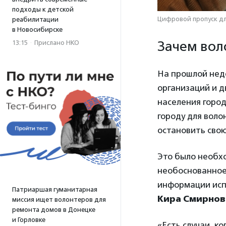
подходы к детской
Цифровой пропуск дл
реабилитации
в Новосибирске
Зачем вол
13:15
·
Прислано НКО
На прошлой нед
организаций и 
населения горо
городу для воло
остановить свою
Это было необх
необоснованное
информации исп
Патриаршая гуманитарная
Кира Смирнов
миссия ищет волонтеров для
ремонта домов в Донецке
и Горловке
«Есть случаи, 