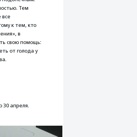
ностью. Тем
 все
ому к тем, кто
ения», в
ить свою помощь:
еть от голода у
ва.
 30 апреля.