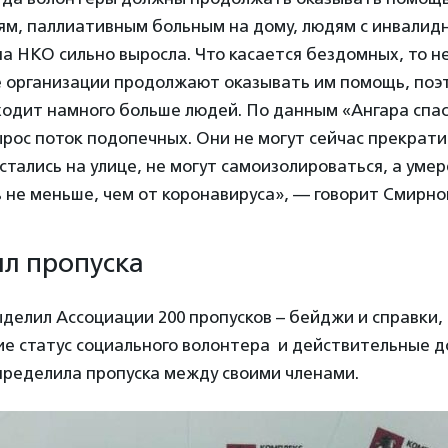
м, паллиативным больным на дому, людям с инвалид
на НКО сильно выросла. Что касается бездомных, то не
 организации продолжают оказывать им помощь, поэт
ходит намного больше людей. По данным «Ангара спас
ырос поток подопечных. Они не могут сейчас прекрат
стались на улице, не могут самоизолироваться, а умер
 не меньше, чем от коронавируса», — говорит Смирно
ил пропуска
елил Ассоциации 200 пропусков – бейджи и справки,
 статус социального волонтера и действительные до
пределила пропуска между своими членами.