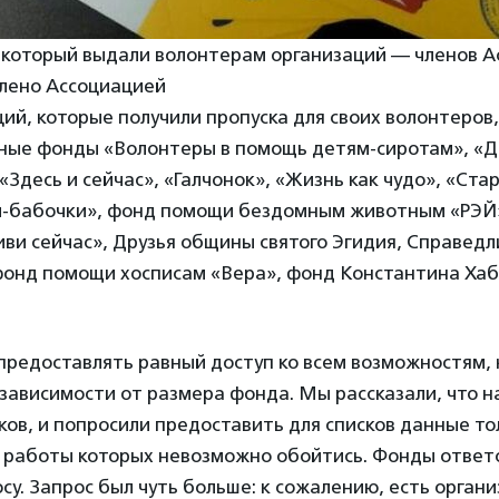
 который выдали волонтерам организаций — членов А
лено Ассоциацией
ий, которые получили пропуска для своих волонтеров
ные фонды «Волонтеры в помощь детям-сиротам», «Д
«Здесь и сейчас», «Галчонок», «Жизнь как чудо», «Стар
и-бабочки», фонд помощи бездомным животным «РЭЙ
ви сейчас», Друзья общины святого Эгидия, Справед
фонд помощи хосписам «Вера», фонд Константина Хаб
редоставлять равный доступ ко всем возможностям, 
зависимости от размера фонда. Мы рассказали, что 
сков, и попросили предоставить для списков данные то
з работы которых невозможно обойтись. Фонды ответ
су. Запрос был чуть больше: к сожалению, есть орган