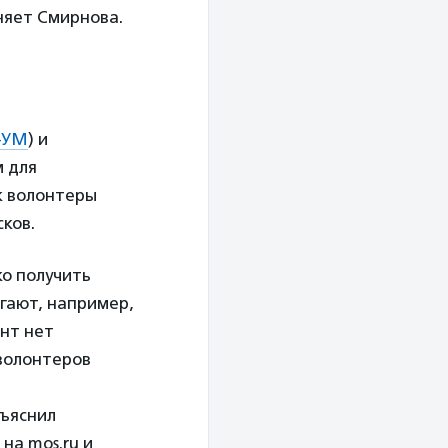
няет Смирнова.
3-УМ
) и
 для
к волонтеры
ков.
ко получить
гают, например,
нт нет
волонтеров
зъяснил
на mos.ru и