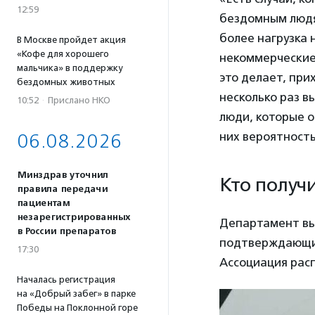
12:59
бездомным людя
более нагрузка 
В Москве пройдет акция
«Кофе для хорошего
некоммерческие
мальчика» в поддержку
это делает, при
бездомных животных
несколько раз в
10:52
·
Прислано НКО
люди, которые о
них вероятность
06.08.2026
Минздрав уточнил
Кто получ
правила передачи
пациентам
незарегистрированных
Департамент выд
в России препаратов
подтверждающие
17:30
Ассоциация рас
Началась регистрация
на «Добрый забег» в парке
Победы на Поклонной горе