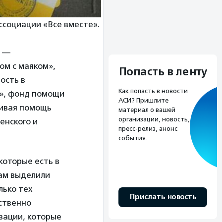
ссоциации «Все вместе».
, —
ом с маяком»,
Попасть в ленту
ость в
Как попасть в новости
», фонд помощи
АСИ? Пришлите
ливая помощь
материал о вашей
организации, новость,
енского и
пресс-релиз, анонс
события.
которые есть в
нам выделили
лько тех
Прислать новость
ственно
изации, которые