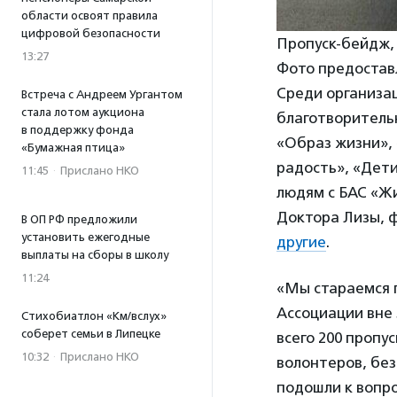
области освоят правила
цифровой безопасности
Пропуск-бейдж,
13:27
Фото предостав
Среди организац
Встреча с Андреем Ургантом
стала лотом аукциона
благотворитель
в поддержку фонда
«Образ жизни», 
«Бумажная птица»
радость», «Дет
11:45
·
Прислано НКО
людям с БАС «Жи
Доктора Лизы, 
В ОП РФ предложили
установить ежегодные
другие
.
выплаты на сборы в школу
11:24
«Мы стараемся п
Ассоциации вне 
Стихобиатлон «Км/вслух»
соберет семьи в Липецке
всего 200 пропу
10:32
·
Прислано НКО
волонтеров, бе
подошли к вопро