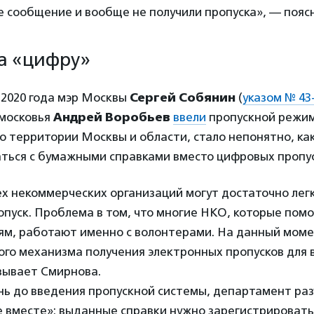
 сообщение и вообще не получили пропуска», — пояс
а «цифру»
 2020 года мэр Москвы
Сергей Собянин
(
указом № 4
московья
Андрей Воробьев
ввели
пропускной режим
о территории Москвы и области, стало непонятно, ка
ться с бумажными справками вместо цифровых пропус
х некоммерческих организаций могут достаточно лег
пуск. Проблема в том, что многие НКО, которые помо
м, работают именно с волонтерами. На данный моме
ого механизма получения электронных пропусков для 
зывает Смирнова.
ень до введения пропускной системы, департамент ра
 вместе»: выданные справки нужно зарегистрировать 