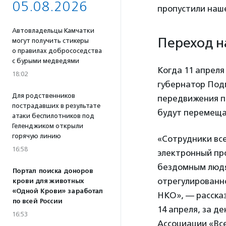
05.08.2026
пропустили наше
Автовладельцы Камчатки
Переход н
могут получить стикеры
о правилах добрососедства
с бурыми медведями
Когда 11 апреля
18:02
губернатор Под
Для родственников
передвижения п
пострадавших в результате
будут перемеща
атаки беспилотников под
Геленджиком открыли
горячую линию
«Сотрудники все
16:58
электронный про
бездомным людя
Портал поиска доноров
отрегулированн
крови для животных
«Одной Крови» заработал
НКО», — расска
по всей России
14 апреля, за д
16:53
Ассоциации «Все