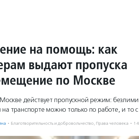
ение на помощь: как
ерам выдают пропуска
емещение по Москве
 Москве действует пропускной режим: безлим
на транспорте можно только по работе, и то с
ина
·
Благотвори­тель­ность и доброволь­чест­во
,
Права человека
·
14