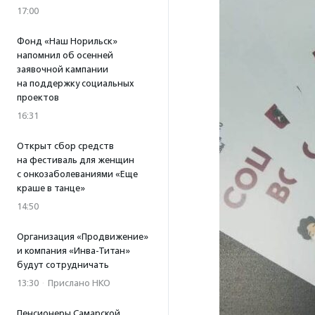
17:00
Фонд «Наш Норильск»
напомнил об осенней
заявочной кампании
на поддержку социальных
проектов
16:31
Открыт сбор средств
на фестиваль для женщин
с онкозаболеваниями «Еще
краше в танце»
14:50
Организация «Продвижение»
и компания «Инва-Титан»
будут сотрудничать
13:30
·
Прислано НКО
Пенсионеры Самарской