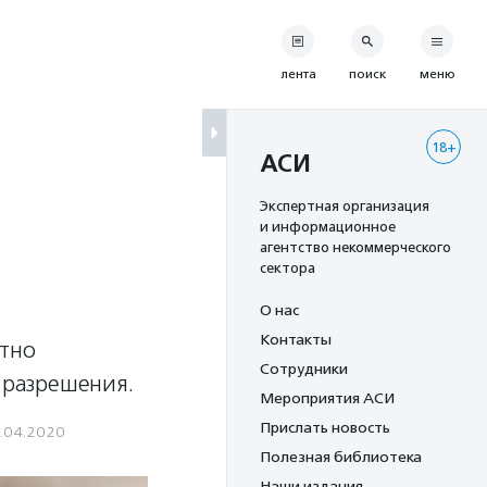
лента
поиск
меню
18+
АСИ
Экспертная организация
и информационное
агентство некоммерческого
сектора
О нас
Контакты
итно
Сотрудники
 разрешения.
Мероприятия АСИ
Прислать новость
.04.2020
Полезная библиотека
Наши издания