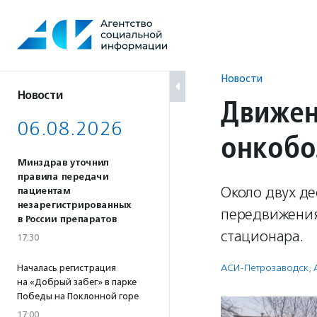
Перейти
к
содержанию
Новости
Новости
Движен
06.08.2026
онкобо
Минздрав уточнил
правила передачи
Около двух де
пациентам
незарегистрированных
передвижения
в России препаратов
стационара.
17:30
АСИ-Петрозаводск
,
Началась регистрация
на «Добрый забег» в парке
Победы на Поклонной горе
17:00