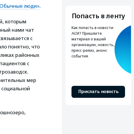
Обычные люди»
.
Попасть в ленту
й, которым
Как попасть в новости
нный нами чат
АСИ? Пришлите
связывается с
материал о вашей
организации, новость,
ало понятно, что
пресс-релиз, анонс
бликах районных
события.
 пациентов с
трозаводск.
ичительных мер
 социальной
Прислать новость
рошнозеро,