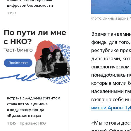
цифровой безопасности
13:27
Фото: личный архив
Время пандемии
фонды для того,
республике пре
диагнозами, ко
онкологическом
понадобилась по
которые могли б
населенными пу
Встреча с Андреем Ургантом
взяла на себя и
стала лотом аукциона
имени Арины Ту
в поддержку фонда
«Бумажная птица»
«Мы готовы дос
11:45
·
Прислано НКО
домой. Обращай