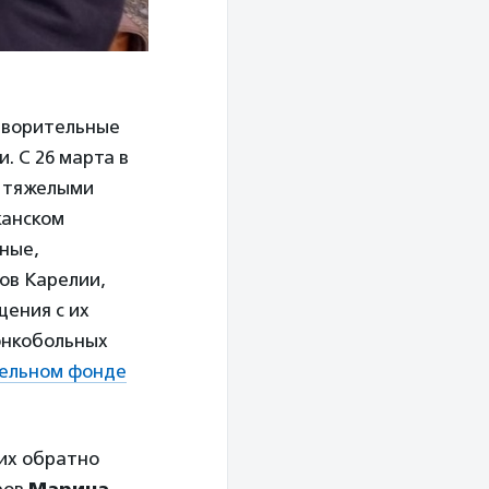
отворительные
. С 26 марта в
с тяжелыми
канском
ные,
ов Карелии,
щения с их
онкобольных
ельном фонде
их обратно
ров
Марина