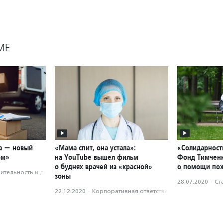
МЕ
са — новый
«Мама спит, она устала»:
«Солидарност
ом»
на YouTube вышел фильм
Фонд Тимченк
о буднях врачей из «красной»
о помощи по
­тель­ность и доброволь­чест­во
зоны
28.07.2020
·
Ст
22.12.2020
·
Корпоративная ответственность