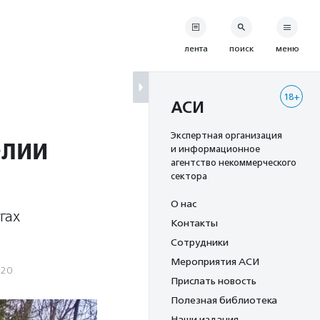
лента
поиск
меню
18+
АСИ
елии
Экспертная организация
и информационное
агентство некоммерческого
сектора
О нас
гах
Контакты
Сотрудники
Мероприятия АСИ
020
Прислать новость
Полезная библиотека
Наши издания