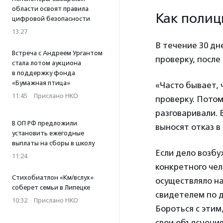
области освоят правила
Как полиц
цифровой безопасности
13:27
В течение 30 дн
Встреча с Андреем Ургантом
проверку, после
стала лотом аукциона
в поддержку фонда
«Бумажная птица»
«Часто бывает, 
11:45
·
Прислано НКО
проверку. Потом
разговаривали. 
В ОП РФ предложили
выносят отказ в
установить ежегодные
выплаты на сборы в школу
Если дело возбу
11:24
конкретного чел
Стихобиатлон «Км/вслух»
осуществляло на
соберет семьи в Липецке
свидетелем по д
10:32
·
Прислано НКО
Бороться с этим
свои объяснения