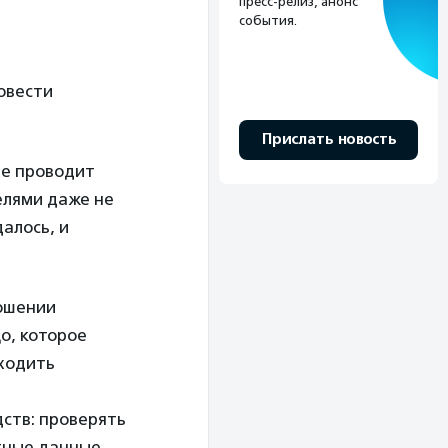
пресс-релиз, анонс
события.
овести
Прислать новость
не проводит
телями даже не
далось, и
ношении
о, которое
оходить
дств: проверять
ктные данные