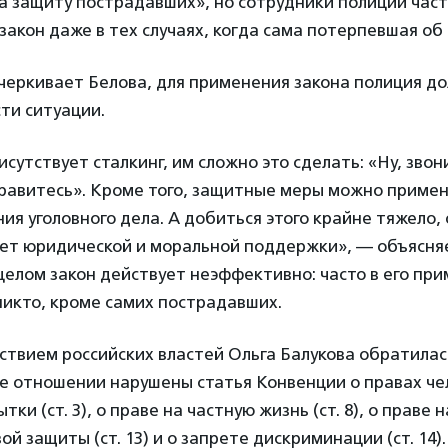
 защиту пострадавших», но сотрудники полиции часто
закон даже в тех случаях, когда сама потерпевшая об 
черкивает Белова, для применения закона полиция д
ти ситуации.
исутствует сталкинг, им сложно это сделать: «Ну, звон
нравитесь». Кроме того, защитные меры можно примен
ия уголовного дела. А добиться этого крайне тяжело, 
ет юридической и моральной поддержки», — объясня
 целом закон действует неэффективно: часто в его пр
никто, кроме самих пострадавших.
йствием российских властей Ольга Балукова обратилас
ее отношении нарушены статья Конвенции о правах че
ки (ст. 3), о праве на частную жизнь (ст. 8), о праве
й защиты (ст. 13) и о запрете дискриминации (ст. 14).