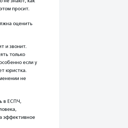
 не знают, как
этом просит.
олжна оценить
ит и звонит.
ять только
особенно если у
ет юристка.
именении не
ь в ЕСПЧ,
ловека,
 на эффективное