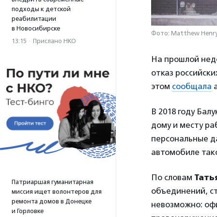
подходы к детской
реабилитации
в Новосибирске
Фото: Matthew Henry 
13:15
·
Прислано НКО
На прошлой не
отказ российски
этом
сообщала
а
В 2018 году Бал
дому и месту ра
персональные д
автомобиле такс
По словам
Тать
Патриаршая гуманитарная
объединений, с
миссия ищет волонтеров для
ремонта домов в Донецке
невозможно: офи
и Горловке