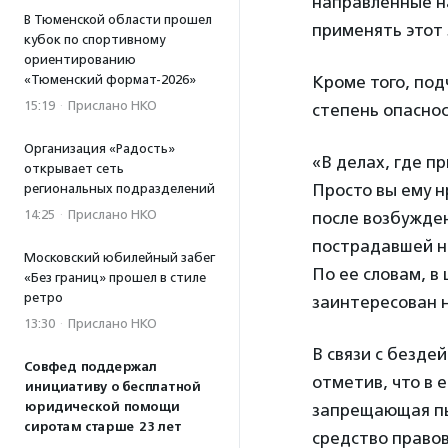
направленные на
В Тюменской области прошел
применять этот 
кубок по спортивному
ориентированию
«Тюменский формат-2026»
Кроме того, под
15:19
·
Прислано НКО
степень опаснос
Организация «Радость»
«В делах, где пр
открывает сеть
Просто вы ему 
региональных подразделений
14:25
·
Прислано НКО
после возбужден
пострадавшей н
Московский юбилейный забег
По ее словам, в
«Без границ» прошел в стиле
ретро
заинтересован 
13:30
·
Прислано НКО
В связи с безде
Совфед поддержал
отметив, что в 
инициативу о бесплатной
юридической помощи
запрещающая пыт
сиротам старше 23 лет
средство правово