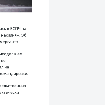
сь в ЕСПЧ на
 насилия». Об
мерсант».
иходил к ее
 ее
ал на
 командировки.
ительственных
актически