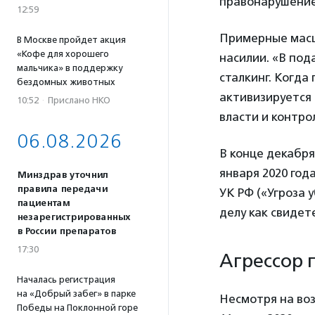
правонарушени
12:59
Примерные масш
В Москве пройдет акция
«Кофе для хорошего
насилии. «В по
мальчика» в поддержку
сталкинг. Когда
бездомных животных
активизируется 
10:52
·
Прислано НКО
власти и контро
06.08.2026
В конце декабря
января 2020 год
Минздрав уточнил
правила передачи
УК РФ («Угроза 
пациентам
делу как свидет
незарегистрированных
в России препаратов
17:30
Агрессор 
Началась регистрация
на «Добрый забег» в парке
Несмотря на во
Победы на Поклонной горе