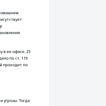
 домашнем
рисутствует
ор
тановления
у в ее офисе. 25
ело по ст. 119
ий проходит по
 угрозы. Тогда