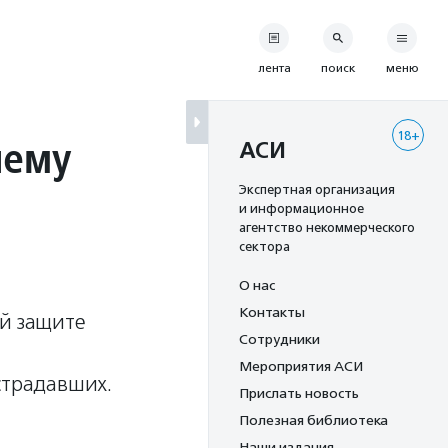
лента
поиск
меню
18+
чему
АСИ
Экспертная организация
и информационное
агентство некоммерческого
сектора
О нас
Контакты
ой защите
Сотрудники
Мероприятия АСИ
страдавших.
Прислать новость
Полезная библиотека
Наши издания