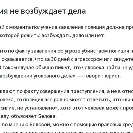
ия не возбуждает дела
ей с момента получения заявления полиция должна пр
 которой решить: возбуждать дело или нет.
что по факту заявления об угрозе убийством полиция 
 оказывается, что за 30 дней с агрессором или свиде
В таком случае обычно пишут, что человека найти не у
 возбуждении уголовного дела», — говорит юрист.
ждают по факту совершения преступления, а не в от
овека, то полиция все равно может ответить, что «лиц
силие, не установлено», хотя этот человек может пр
елу, объясняет Белова.
, по мнению Беловой, можно с помощью правовых сре
, которые записывает участковый, описание и конта