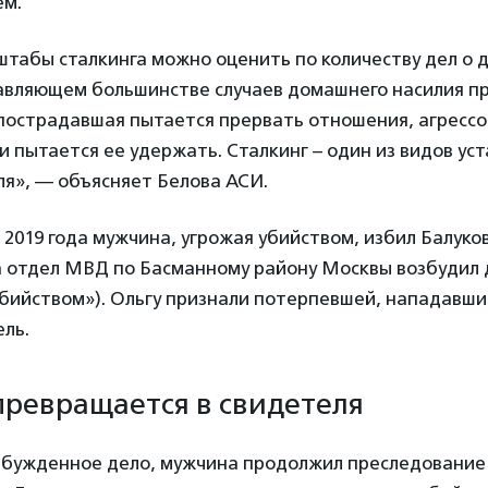
ем.
табы сталкинга можно оценить по количеству дел о
давляющем большинстве случаев домашнего насилия п
 пострадавшая пытается прервать отношения, агресс
и пытается ее удержать. Сталкинг – один из видов ус
ля», — объясняет Белова АСИ.
 2019 года мужчина, угрожая убийством, избил Балуков
а отдел МВД по Басманному району Москвы возбудил д
убийством»). Ольгу признали потерпевшей, нападавш
ель.
превращается в свидетеля
збужденное дело, мужчина продолжил преследование и