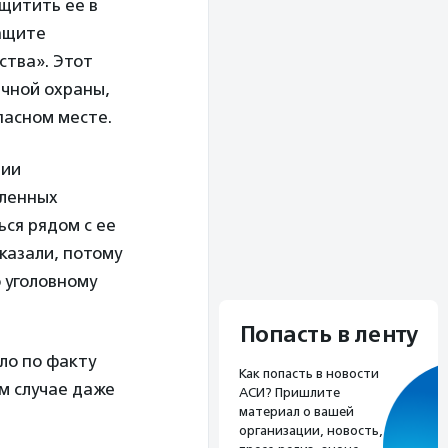
ащитить ее в
защите
ства». Этот
ичной охраны,
пасном месте.
нии
еленных
ься рядом с ее
казали, потому
 уголовному
Попасть в ленту
ло по факту
Как попасть в новости
м случае даже
АСИ? Пришлите
материал о вашей
организации, новость,