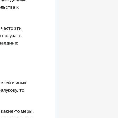
льства к
 часто эти
и получать
наедине:
телей и иных
алукову, то
 какие-то меры,