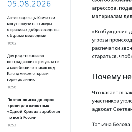
05.08.2026
агрессора, пода
материалам дела
Автовладельцы Камчатки
могут получить стикеры
о правилах добрососедства
«Возбуждение де
с бурыми медведями
угрозы происход
18:02
распечатки звон
стараться, чтоб
Для родственников
пострадавших в результате
атаки беспилотников под
Геленджиком открыли
Почему не
горячую линию
16:58
Что касается за
Портал поиска доноров
участников угол
крови для животных
адвокат Светла
«Одной Крови» заработал
по всей России
Татьяна Белова 
16:53