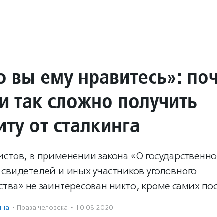
о вы ему нравитесь»: по
и так сложно получить
ту от сталкинга
истов, в применении закона «О государственн
свидетелей и иных участников уголовного
тва» не заинтересован никто, кроме самих по
ина
·
Права человека
·
10.08.2020