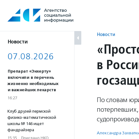
Перейти
к
содержанию
Новости
Новости
«Прост
07.08.2026
в Росси
Препарат «Энхерту»
госзащи
включили в перечень
жизненно необходимых
и важнейших лекарств
16:27
По словам юр
потерпевших, 
Клуб друзей пермской
физико-математической
судопроизводс
школы № 146 ищет
фандрайзера
Александра Захватк
15:35
·
Прислано НКО