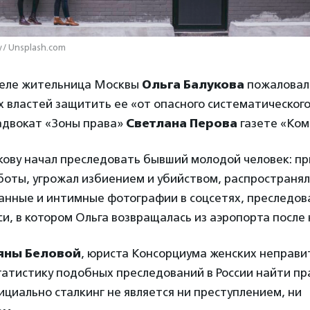
/ Unsplash.com
деле жительница Москвы
Ольга Балукова
пожаловала
х властей защитить ее «от опасного систематического
двокат «Зоны права»
Светлана Перова
газете «Ком
укову начал преследовать бывший молодой человек: пр
боты, угрожал избиением и убийством, распространял
анные и интимные фотографии в соцсетях, преследов
и, в котором Ольга возвращалась из аэропорта после
яны Беловой
, юриста Консорциума женских неправ
татистику подобных преследований в России найти пр
циально сталкинг не является ни преступлением, ни