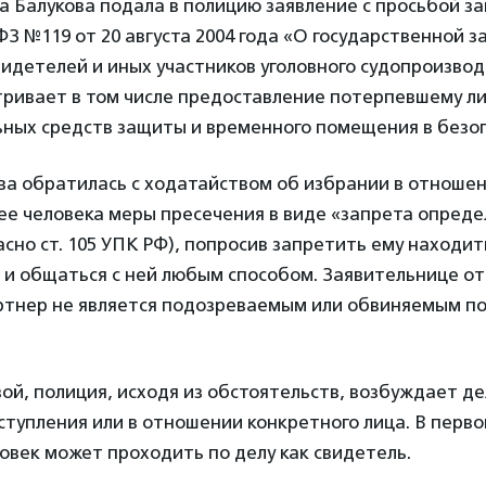
да Балукова подала в полицию заявление с просьбой з
ФЗ №119 от 20 августа 2004 года «О государственной 
идетелей и иных участников уголовного судопроизвод
тривает в том числе предоставление потерпевшему л
ьных средств защиты и временного помещения в безо
ва обратилась с ходатайством об избрании в отноше
ее человека меры пресечения в виде «запрета опред
асно ст. 105 УПК РФ), попросив запретить ему находит
и общаться с ней любым способом. Заявительнице от
ртнер не является подозреваемым или обвиняемым по
ой, полиция, исходя из обстоятельств, возбуждает де
тупления или в отношении конкретного лица. В перво
век может проходить по делу как свидетель.