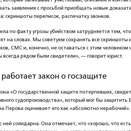
вать заявления с просьбой приобщать новые доказате
: скриншоты переписок, распечатку звонков.
ла по факту угрозы убийством затрудняется тем, что
ят на словах. Мы советуем сохранять все скриншоты 
ков, СМС и, конечно, не оставаться с этим человеком 
ы всегда рядом были свидетели», — говорит юрист.
 работает закон о госзащите
кона «О государственной защите потерпевших, свиде
овного судопроизводства», который мог бы защитить Б
на Перова оценивает его как «абсолютно нерабочий».
с ней солидарна. Она отмечает, что «хорошо, что есть