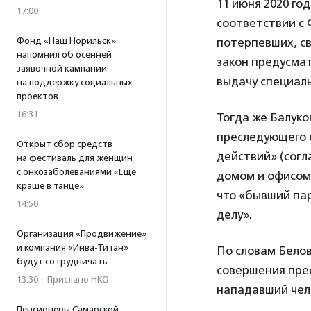
11 июня 2020 го
17:00
соответствии с 
потерпевших, св
Фонд «Наш Норильск»
напомнил об осенней
закон предусма
заявочной кампании
выдачу специал
на поддержку социальных
проектов
16:31
Тогда же Балуко
преследующего 
Открыт сбор средств
действий» (согл
на фестиваль для женщин
с онкозаболеваниями «Еще
домом и офисом 
краше в танце»
что «бывший па
14:50
делу».
Организация «Продвижение»
и компания «Инва-Титан»
По словам Белов
будут сотрудничать
совершения прес
13:30
·
Прислано НКО
нападавший чело
Пенсионеры Самарской