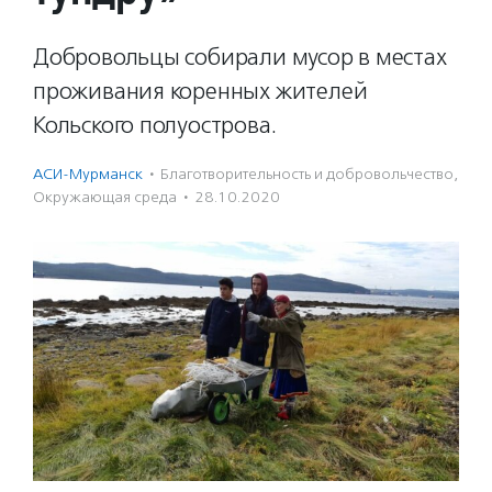
Добровольцы собирали мусор в местах
проживания коренных жителей
Кольского полуострова.
АСИ-Мурманск
·
Благотвори­тель­ность и доброволь­чест­во
,
Окружающая среда
·
28.10.2020