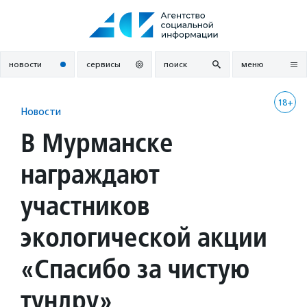
Перейти
к
содержанию
новости
сервисы
поиск
меню
18+
Новости
В Мурманске
награждают
участников
экологической акции
«Спасибо за чистую
тундру»