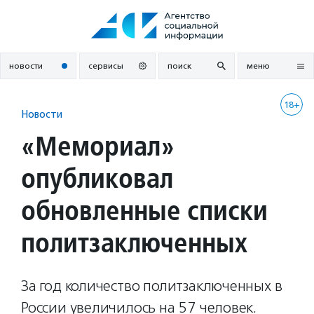
Перейти
к
содержанию
новости
сервисы
поиск
меню
18+
Новости
«Мемориал»
опубликовал
обновленные списки
политзаключенных
За год количество политзаключенных в
России увеличилось на 57 человек.