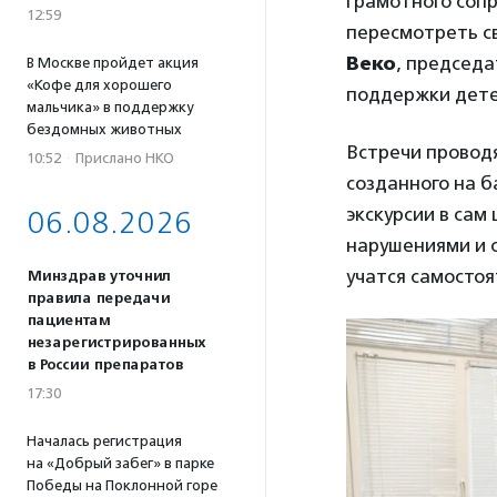
грамотного соп
12:59
пересмотреть св
Веко
, председ
В Москве пройдет акция
«Кофе для хорошего
поддержки дет
мальчика» в поддержку
бездомных животных
Встречи провод
10:52
·
Прислано НКО
созданного на б
экскурсии в сам
06.08.2026
нарушениями и 
учатся самостоя
Минздрав уточнил
правила передачи
пациентам
незарегистрированных
в России препаратов
17:30
Началась регистрация
на «Добрый забег» в парке
Победы на Поклонной горе