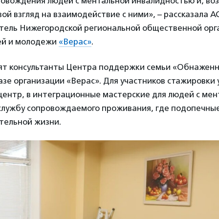
ровождения людей с ментальной инвалидностью и, во
ой взгляд на взаимодействие с ними», – рассказала 
атель Нижегородской региональной общественной орг
ей и молодежи
«Верас»
.
ят консультанты Центра поддержки семьи «Обнаженн
азе организации «Верас». Для участников стажировки
 центр, в интеграционные мастерские для людей с ме
службу сопровождаемого проживания, где подопечны
тельной жизни.