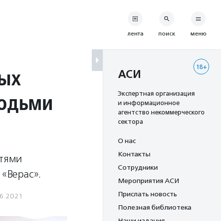
лента
поиск
меню
18+
ых
АСИ
людьми
Экспертная организация
и информационное
агентство некоммерческого
сектора
О нас
Контакты
стями
Сотрудники
 «Верас».
Мероприятия АСИ
Прислать новость
06.2021
Полезная библиотека
Наши издания