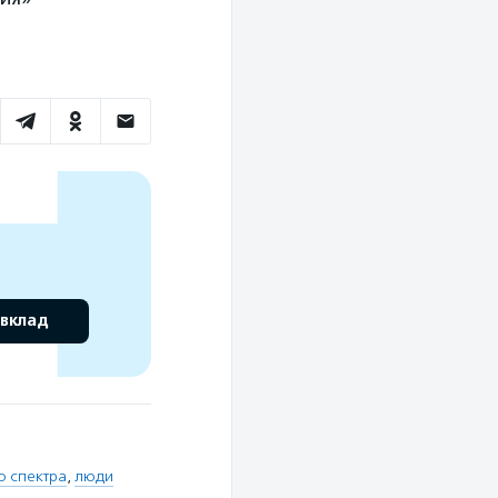
 вклад
о спектра
,
люди