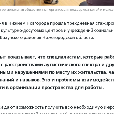
я региональная общественная организация поддержки детей и молод
юня в Нижнем Новгороде прошла трехдневная стажиро
 культурно-досуговых центров и учреждений социаль
Шахунского районов Нижегородской области.
ыт показывает, что специалистам, которые раб
с расстройствами аутистического спектра и др
ными нарушениями по месту их жительства, час
знаний и навыков. Это и проблемы взаимодейст
ти в организации пространства для работы.
и дают возможность получить всю необходимую инф