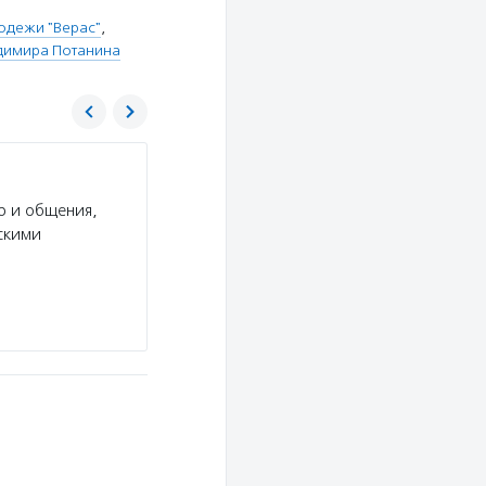
одежи "Верас"
,
димира Потанина
Благотворительный фонд Владимира Пот
р и общения,
Услуги:
Благотворительный фонд Владимира П
скими
эндаумента, выделяет гранты на развитие ком
деятельность НКО и учреждений культуры в пе
личной…
Подробнее