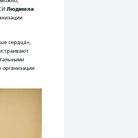
зможно,
АСИ
Людмила
анизации
ые сердца»,
 устраивают
нтальными
е организации