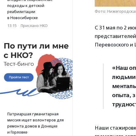
подходы к детской
Фото: Нижегородска
реабилитации
в Новосибирске
13:15
·
Прислано НКО
С 31 мая по 2 и
представителей
Перевозского и 
«Наш оп
людьми 
менталь
опыта, 
труднос
Патриаршая гуманитарная
миссия ищет волонтеров для
ремонта домов в Донецке
Наши стажировк
и Горловке