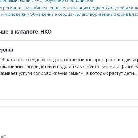
ушениями
,
люди с РАС
,
обучение специалистов
 региональная общественная организация поддержки детей и мол
 и молодежи «Обнаженные сердца»
,
Благотворительный фонд Вла
ше в каталоге НКО
ердца
бнаженные сердца» создает инклюзивные пространства для иг
клюзивный лагерь детей и подростков с ментальными и физиче
азывает услуги сопровождения семьям, в которых растут дети…