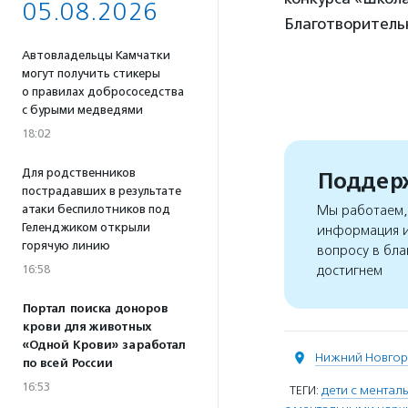
05.08.2026
Благотворитель
Автовладельцы Камчатки
могут получить стикеры
о правилах добрососедства
с бурыми медведями
18:02
Для родственников
Поддерж
пострадавших в результате
атаки беспилотников под
Мы работаем, 
Геленджиком открыли
информация и
горячую линию
вопросу в бла
16:58
достигнем
Портал поиска доноров
крови для животных
«Одной Крови» заработал
Нижний Новго
по всей России
16:53
ТЕГИ:
дети с мента