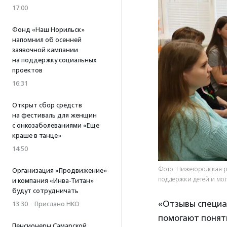
17:00
Фонд «Наш Норильск»
напомнил об осенней
заявочной кампании
на поддержку социальных
проектов
16:31
Открыт сбор средств
на фестиваль для женщин
с онкозаболеваниями «Еще
краше в танце»
14:50
Фото: Нижегородская 
Организация «Продвижение»
поддержки детей и мо
и компания «Инва-Титан»
будут сотрудничать
«Отзывы специал
13:30
·
Прислано НКО
помогают понять
Пенсионеры Самарской