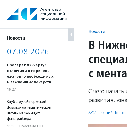
Перейти
к
содержанию
Новости
Новости
В Нижн
07.08.2026
специа
Препарат «Энхерту»
с мент
включили в перечень
жизненно необходимых
и важнейших лекарств
16:27
С чего начать
развития, узн
Клуб друзей пермской
физико-математической
АСИ-Нижний Новгор
школы № 146 ищет
фандрайзера
15:35
·
Прислано НКО