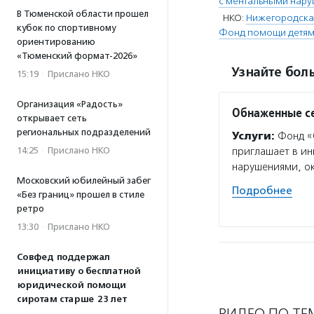
с ментальными нар
В Тюменской области прошел
НКО:
Нижегородская
кубок по спортивному
Фонд помощи детям
ориентированию
«Тюменский формат-2026»
Узнайте боль
15:19
·
Прислано НКО
Организация «Радость»
Обнаженные с
открывает сеть
региональных подразделений
Услуги:
Фонд «О
14:25
·
Прислано НКО
приглашает в ин
нарушениями, ок
Московский юбилейный забег
Подробнее
«Без границ» прошел в стиле
ретро
13:30
·
Прислано НКО
Совфед поддержал
инициативу о бесплатной
юридической помощи
сиротам старше 23 лет