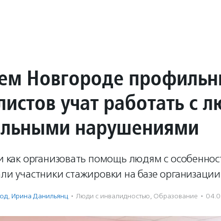
ем Новгороде профильн
листов учат работать с 
альными нарушениями
 и как организовать помощь людям с особенно
али участники стажировки на базе организации
од
,
Ирина Данильянц
·
Люди с инвалидностью
,
Образование
·
04.