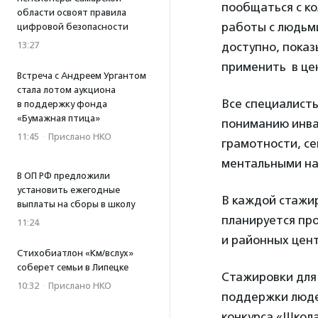
пообщаться с ко
области освоят правила
работы с людьми
цифровой безопасности
13:27
доступно, показ
применить в це
Встреча с Андреем Ургантом
стала лотом аукциона
Все специалисты
в поддержку фонда
«Бумажная птица»
пониманию инва
11:45
·
Прислано НКО
грамотности, с
ментальными на
В ОП РФ предложили
установить ежегодные
В каждой стажиро
выплаты на сборы в школу
планируется пр
11:24
и районных цент
Стихобиатлон «Км/вслух»
соберет семьи в Липецке
Стажировки для
10:32
·
Прислано НКО
поддержки люде
конкурса «Школ