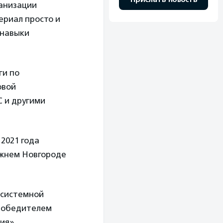
ганизации
ериал просто и
 навыки
ги по
овой
 и другими
 2021 года
ижнем Новгороде
 системной
 победителем
ия»