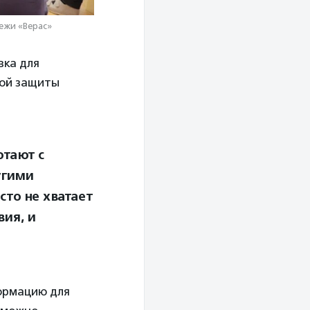
ежи «Верас»
вка для
ной защиты
отают с
угими
то не хватает
вия, и
ормацию для