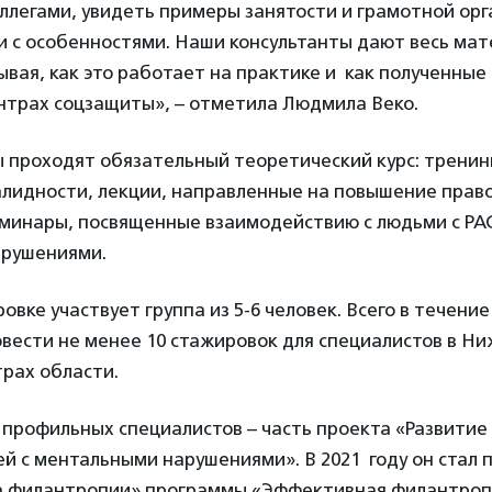
ллегами, увидеть примеры занятости и грамотной ор
 с особенностями. Наши консультанты дают весь мат
ывая, как это работает на практике и как полученные
нтрах соцзащиты», – отметила Людмила Веко.
 проходят обязательный теоретический курс: тренин
лидности, лекции, направленные на повышение прав
еминары, посвященные взаимодействию с людьми с РАС
рушениями.
вке участвует группа из 5-6 человек. Всего в течение
овести не менее 10 стажировок для специалистов в Н
рах области.
 профильных специалистов – часть проекта «Развитие
й с ментальными нарушениями». В 2021 году он стал
а филантропии» программы «Эффективная филантроп