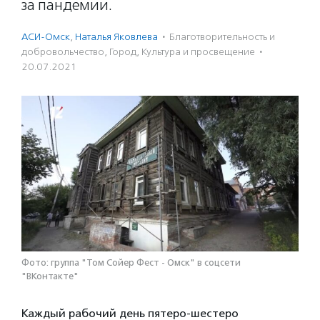
за пандемии.
АСИ-Омск
,
Наталья Яковлева
·
Благотвори­тель­ность и
доброволь­чест­во
,
Город
,
Культура и просвещение
·
20.07.2021
Фото: группа "Том Сойер Фест - Омск" в соцсети
"ВКонтакте"
Каждый рабочий день пятеро-шестеро