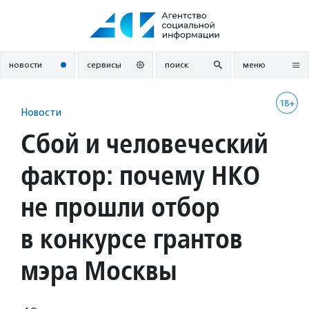
Перейти
к
содержанию
новости
сервисы
поиск
меню
18+
Новости
Сбой и человеческий
фактор: почему НКО
не прошли отбор
в конкурсе грантов
мэра Москвы