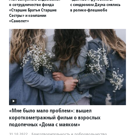
о сотрудничестве фонда
с синдромом Дауна снялись
«Старшие Братья Старшие
в ролике-флешмобе
Сестры» и компании
«Самолет»
«Мне было мало проблем»: вышел
короткометражный фильм о взрослых
подопечных «Дома с маяком»
31.10.2022
·
Благотвори­тель­ность и доброволь­чест­во