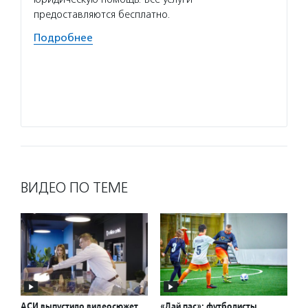
предоставляются бесплатно.
получи
устрои
Подробнее
Волон
помощь
помощь
Подро
ВИДЕО ПО ТЕМЕ
АСИ выпустило видеосюжет
«Дай пас»: футболисты