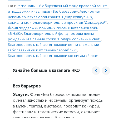
НКО:
Региональный общественный фонд правовой защиты
и поддержки инвалидов «Без барьеров»
,
Автономная
некоммерческая организация "Центр культурных,
социальных и благотворительных проектов "Дом друзей"
,
Фонд поддержки пожилых людей и ветеранов войн
«В.Н.У.К»
,
Благотворительный фонд помощи детям
рожденным в ранние сроки "Подари солнечный свет"
,
Благотворительный фонд помощи детям с тяжелыми
заболеваниями и их семьям "Кораблик"
,
Благотворительный фонд помощи хосписам «Вера»
Узнайте больше в каталоге НКО
Без барьеров
Дом д
Услуги:
Фонд «Без барьеров» помогает людям
Услуг
с инвалидностью и их семьям: организует походы
органи
в музеи, театры, выставки, проводит конкурсы,
тяжело
фестивали и тематические встречи, оказывает
ситуац
юридическую помощь. Все услуги
друзей