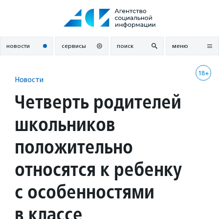
Перейти
к
содержанию
новости
сервисы
поиск
меню
18+
Новости
Четверть родителей
школьников
положительно
относятся к ребенку
с особенностями
в классе