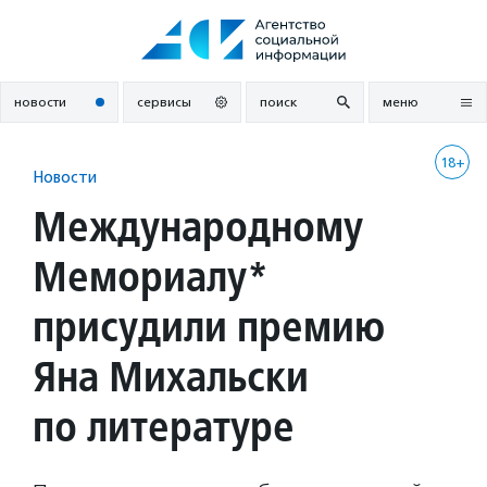
Перейти
к
содержанию
новости
сервисы
поиск
меню
18+
Новости
Международному
Мемориалу*
присудили премию
Яна Михальски
по литературе