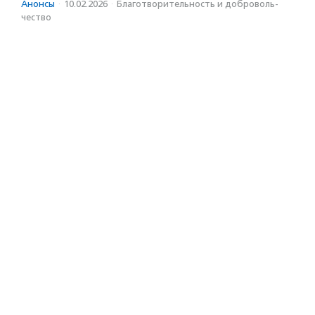
Анонсы
·
10.02.2026
·
Благотвори­тель­ность и доброволь­
чест­во