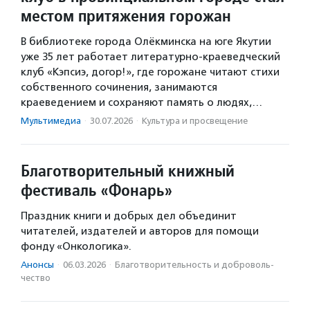
местом притяжения горожан
В библиотеке города Олёкминска на юге Якутии
уже 35 лет работает литературно-краеведческий
клуб «Кэпсиэ, догор!», где горожане читают стихи
собственного сочинения, занимаются
краеведением и сохраняют память о людях,…
Мультимедиа
·
30.07.2026
·
Культура и просвещение
Благотворительный книжный
фестиваль «Фонарь»
Праздник книги и добрых дел объединит
читателей, издателей и авторов для помощи
фонду «Онкологика».
Анонсы
·
06.03.2026
·
Благотвори­тель­ность и доброволь­
чест­во