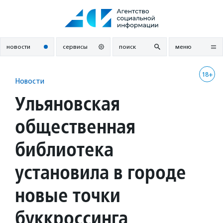
Перейти
к
содержанию
новости
сервисы
поиск
меню
18+
Новости
Ульяновская
общественная
библиотека
установила в городе
новые точки
буккроссинга