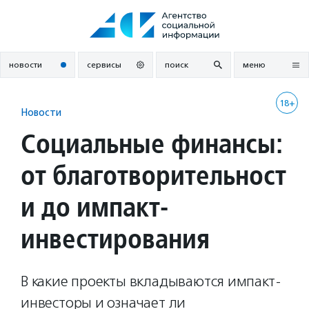
Перейти
к
содержанию
новости
сервисы
поиск
меню
18+
Новости
Социальные финансы:
от благотворительност
и до импакт-
инвестирования
В какие проекты вкладываются импакт-
инвесторы и означает ли