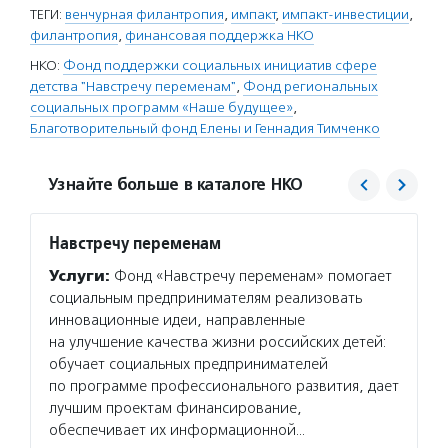
ТЕГИ:
венчурная филантропия
,
импакт
,
импакт-инвестиции
,
филантропия
,
финансовая поддержка НКО
НКО:
Фонд поддержки социальных инициатив сфере
детства "Навстречу переменам"
,
Фонд региональных
социальных программ «Наше будущее»
,
Благотворительный фонд Елены и Геннадия Тимченко
Узнайте больше в каталоге НКО
Навстречу переменам
Фонд 
Услуги:
Фонд «Навстречу переменам» помогает
Услуг
социальным предпринимателям реализовать
социал
инновационные идеи, направленные
и реги
на улучшение качества жизни российских детей:
и обра
обучает социальных предпринимателей
и прод
по программе профессионального развития, дает
предпр
лучшим проектам финансирование,
социал
обеспечивает их информационной…
Подро