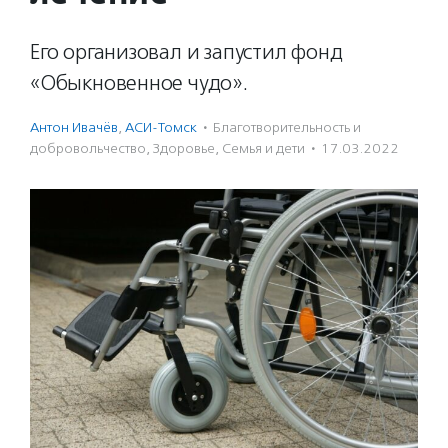
Его организовал и запустил фонд
«Обыкновенное чудо».
Антон Ивачёв
,
АСИ-Томск
·
Благотвори­тель­ность и
доброволь­чест­во
,
Здоровье
,
Семья и дети
·
17.03.2022