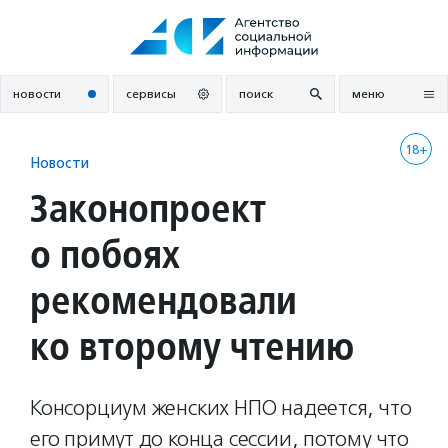
Перейти
к
содержанию
новости
сервисы
поиск
меню
18+
Новости
Законопроект
о побоях
рекомендовали
ко второму чтению
Консорциум женских НПО надеется, что
его примут до конца сессии, потому что