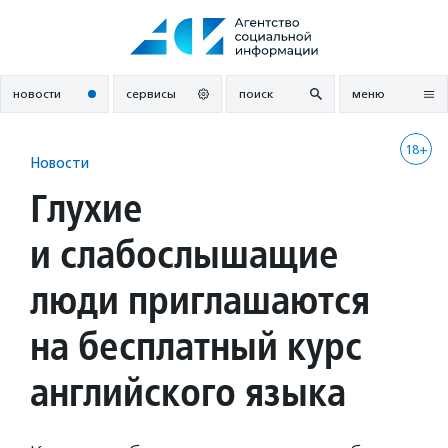
Перейти
к
содержанию
новости
сервисы
поиск
меню
18+
Новости
Глухие
и слабослышащие
люди приглашаются
на бесплатный курс
английского языка