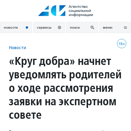
Перейти
к
содержанию
новости
сервисы
поиск
меню
18+
Новости
«Круг добра» начнет
уведомлять родителей
о ходе рассмотрения
заявки на экспертном
совете