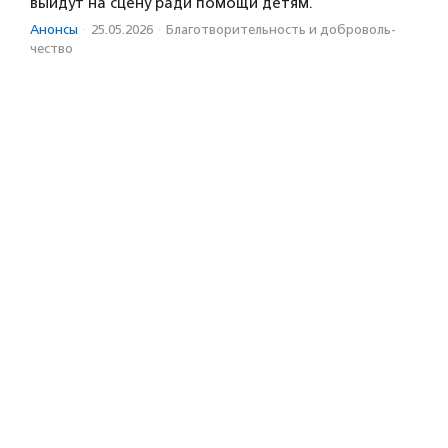
выйдут на сцену ради помощи детям.
Анонсы
·
25.05.2026
·
Благотвори­тель­ность и доброволь­
чест­во