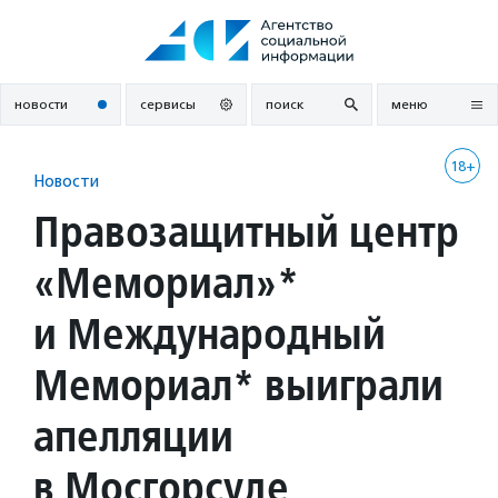
Перейти
к
содержанию
новости
сервисы
поиск
меню
18+
Новости
Правозащитный центр
«Мемориал»*
и Международный
Мемориал* выиграли
апелляции
в Мосгорсуде