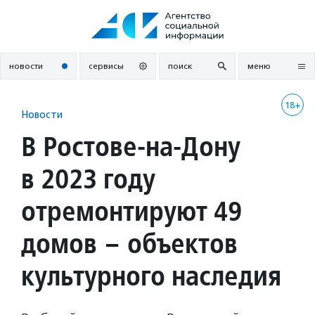
Перейти
к
содержанию
новости
сервисы
поиск
меню
18+
Новости
В Ростове-на-Дону
в 2023 году
отремонтируют 49
домов – объектов
культурного наследия