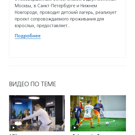
Москвы, в Санкт-Петербурге и Нижнем
и людя
Новгороде, проводит детский лагерь, реализует
консул
проект сопровождаемого проживания для
благот
взрослых, предоставляет…
поддер
бытов
Подробнее
Подро
ВИДЕО ПО ТЕМЕ