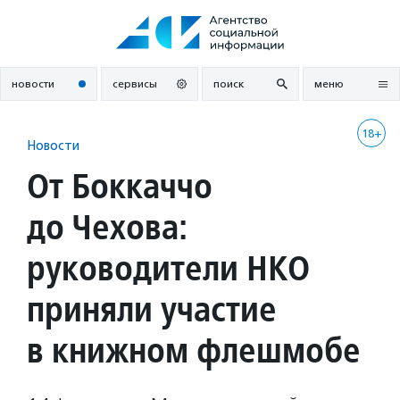
Перейти
к
содержанию
новости
сервисы
поиск
меню
18+
Новости
От Боккаччо
до Чехова:
руководители НКО
приняли участие
в книжном флешмобе