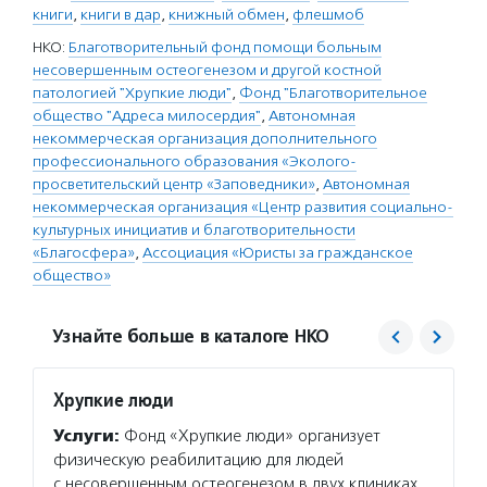
книги
,
книги в дар
,
книжный обмен
,
флешмоб
НКО:
Благотворительный фонд помощи больным
несовершенным остеогенезом и другой костной
патологией "Хрупкие люди"
,
Фонд "Благотворительное
общество "Адреса милосердия"
,
Автономная
некоммерческая организация дополнительного
профессионального образования «Эколого-
просветительский центр «Заповедники»
,
Автономная
некоммерческая организация «Центр развития социально-
культурных инициатив и благотворительности
«Благосфера»
,
Ассоциация «Юристы за гражданское
общество»
Узнайте больше в каталоге НКО
Хрупкие люди
Адрес
Услуги:
Фонд «Хрупкие люди» организует
Услуг
физическую реабилитацию для людей
милосе
с несовершенным остеогенезом в двух клиниках
и псих