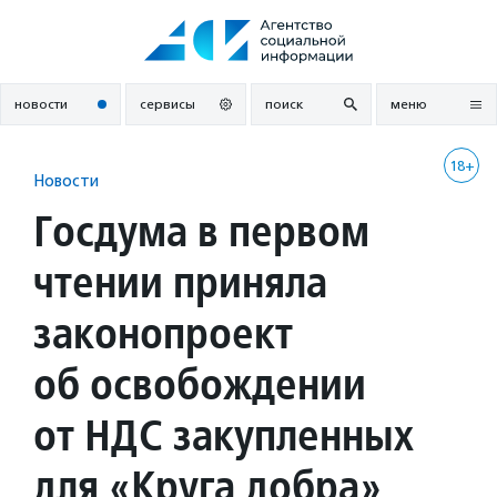
Перейти
к
содержанию
новости
сервисы
поиск
меню
18+
Новости
Госдума в первом
чтении приняла
законопроект
об освобождении
от НДС закупленных
для «Круга добра»