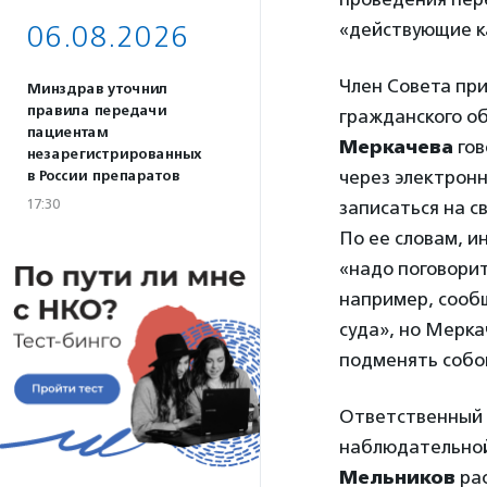
«действующие к
06.08.2026
Член Совета пр
Минздрав уточнил
правила передачи
гражданского о
пациентам
Меркачева
гов
незарегистрированных
через электронн
в России препаратов
17:30
записаться на с
По ее словам, и
«надо поговори
например, сооб
суда», но Мерка
подменять собо
Ответственный
наблюдательно
Мельников
рас