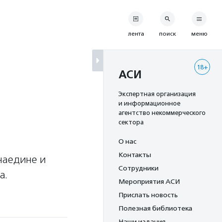
лента
поиск
меню
18+
АСИ
Экспертная организация
и информационное
агентство некоммерческого
сектора
О нас
Контакты
наедине и
Сотрудники
а.
Мероприятия АСИ
Прислать новость
Полезная библиотека
Наши издания