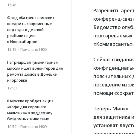
13:45
Разрешить арест
Фонд «Катрен» поможет
конференц-связ
внедрить современные
Ведомство опуб
подходы к детской
подозреваемых 
реабилитации
в Новосибирске
«Коммерсантъ».
13:15
·
Прислано НКО
Сейчас свидани
Патриаршая гуманитарная
конфиденциально
миссия ищет волонтеров для
ремонта домов в Донецке
пояснительных д
и Горловке
посещение изол
12:59
помощи «сократ
В Москве пройдет акция
«Кофе для хорошего
Теперь Минюст 
мальчика» в поддержку
для защитника 
бездомных животных
установят двус
10:52
·
Прислано НКО
проведения пер