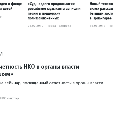
идео о фонде
«Суд недолго продолжался»:
Новый телесю
и детей
российские музыканты записали
силе» расска
песню в поддержку
бывшим закл
ор
политзаключенных
в Приангарье
08.07.2019
·
Права человека
15.06.2017
·
Пр
М
четность НКО в органы власти
елям»
а вебинар, посвященный отчетности в органы власти
НКО-сектор