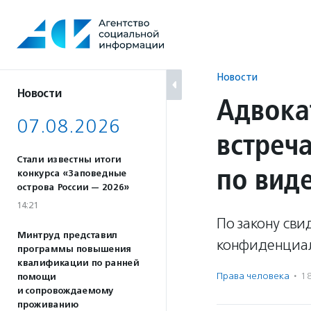
Перейти
к
содержанию
Новости
Новости
Адвока
07.08.2026
встреч
Стали известны итоги
по вид
конкурса «Заповедные
острова России — 2026»
14:21
По закону св
Минтруд представил
конфиденциал
программы повышения
квалификации по ранней
Права человека
·
1
помощи
и сопровождаемому
проживанию