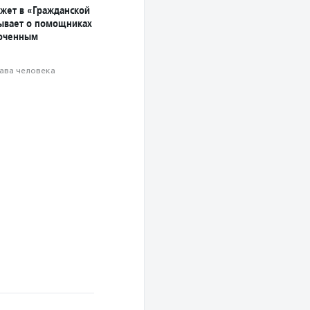
жет в «Гражданской
зывает о помощниках
юченным
ава человека