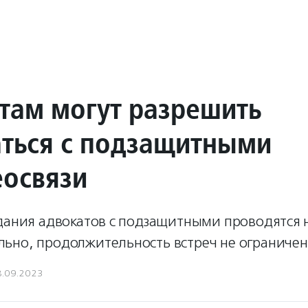
там могут разрешить
аться с подзащитными
еосвязи
идания адвокатов с подзащитными проводятся 
ьно, продолжительность встреч не ограничен
8.09.2023