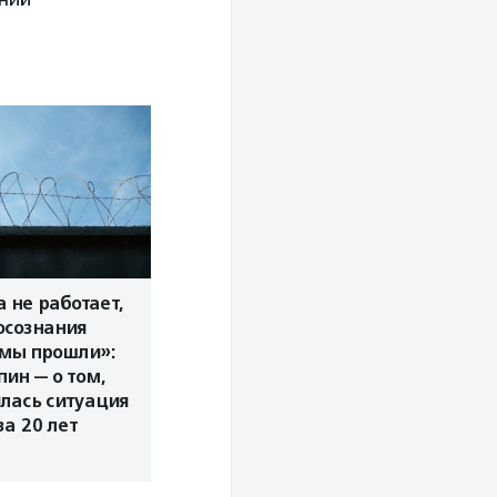
а не работает,
осознания
мы прошли»:
пин — о том,
лась ситуация
за 20 лет