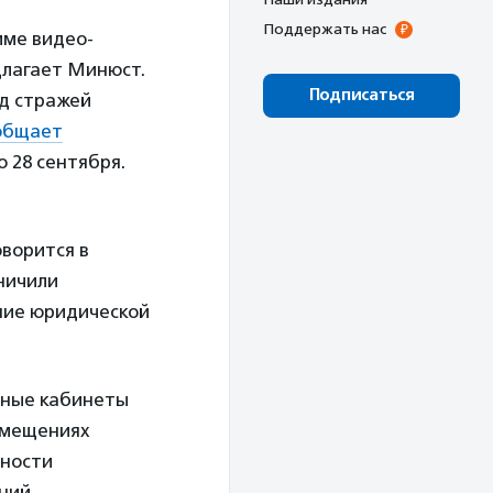
Поддержать нас
име видео-
длагает Минюст.
Подписаться
од стражей
общает
 28 сентября.
оворится в
ничили
ние юридической
ьные кабинеты
омещениях
ьности
аний