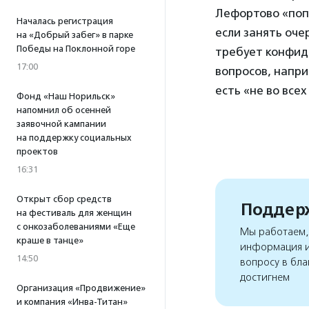
Лефортово «поп
Началась регистрация
если занять оче
на «Добрый забег» в парке
Победы на Поклонной горе
требует конфид
17:00
вопросов, напри
есть «не во все
Фонд «Наш Норильск»
напомнил об осенней
заявочной кампании
на поддержку социальных
проектов
16:31
Открыт сбор средств
Поддерж
на фестиваль для женщин
с онкозаболеваниями «Еще
Мы работаем, 
краше в танце»
информация и
14:50
вопросу в бла
достигнем
Организация «Продвижение»
и компания «Инва-Титан»