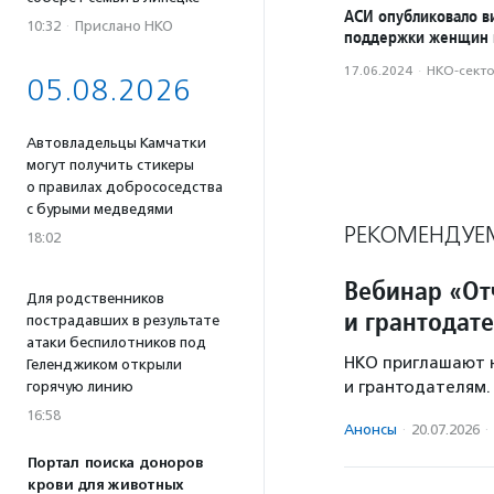
АСИ опубликовало в
10:32
·
Прислано НКО
поддержки женщин 
17.06.2024
·
НКО-сект
05.08.2026
Автовладельцы Камчатки
могут получить стикеры
о правилах добрососедства
с бурыми медведями
РЕКОМЕНДУЕ
18:02
Вебинар «От
Для родственников
и грантодат
пострадавших в результате
атаки беспилотников под
НКО приглашают н
Геленджиком открыли
и грантодателям.
горячую линию
16:58
Анонсы
·
20.07.2026
·
Портал поиска доноров
крови для животных