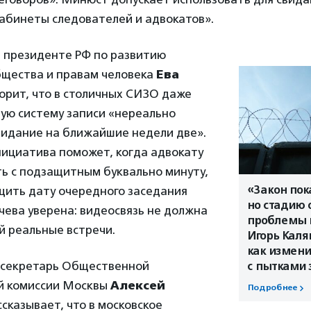
абинеты следователей и адвокатов».
и президенте РФ по развитию
бщества и правам человека
Ева
орит, что в столичных СИЗО даже
ую систему записи «нереально
видание на ближайшие недели две».
нициатива поможет, когда адвокату
ть с подзащитным буквально минуту,
«Закон пок
щить дату очередного заседания
но стадию 
чева уверена: видеосвязь не должна
проблемы 
й реальные встречи.
Игорь Каля
как измени
 секретарь Общественной
с пытками 
й комиссии Москвы
Алексей
Подробнее
сказывает, что в московское