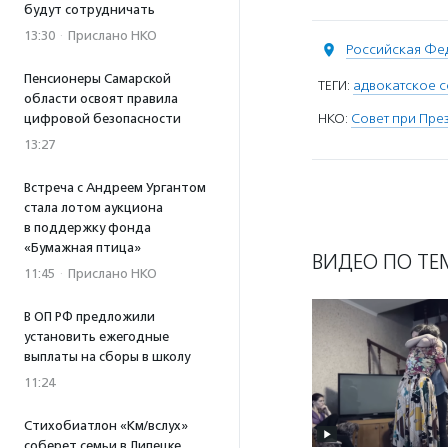
будут сотрудничать
13:30
·
Прислано НКО
Российская Фе
Пенсионеры Самарской
ТЕГИ:
адвокатское 
области освоят правила
НКО:
Совет при Пре
цифровой безопасности
13:27
Встреча с Андреем Ургантом
стала лотом аукциона
в поддержку фонда
«Бумажная птица»
ВИДЕО ПО ТЕ
11:45
·
Прислано НКО
В ОП РФ предложили
установить ежегодные
выплаты на сборы в школу
11:24
Стихобиатлон «Км/вслух»
соберет семьи в Липецке