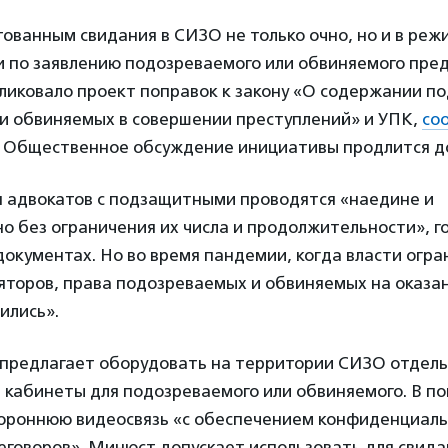
ованным свидания в СИЗО не только очно, но и в реж
и по заявлению подозреваемого или обвиняемого пре
ликовало проект поправок к закону «О содержании п
и обвиняемых в совершении преступлений» и УПК,
со
 Общественное обсуждение инициативы продлится до
я адвокатов с подзащитными проводятся «наедине и
 без ограничения их числа и продолжительности», г
окументах. Но во время пандемии, когда власти огра
яторов, права подозреваемых и обвиняемых на оказа
ились».
предлагает оборудовать на территории СИЗО отдел
и кабинеты для подозреваемого или обвиняемого. В п
тороннюю видеосвязь «с обеспечением конфиденциал
еговоров». Минюст допускает использовать для свид