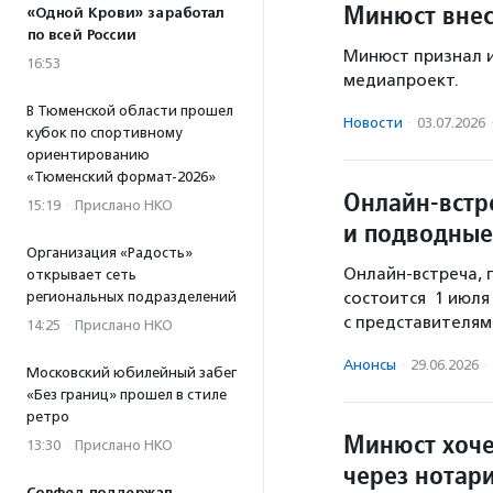
Минюст внес
«Одной Крови» заработал
по всей России
Минюст признал и
16:53
медиапроект.
В Тюменской области прошел
Новости
·
03.07.2026
кубок по спортивному
ориентированию
«Тюменский формат-2026»
Онлайн-встр
15:19
·
Прислано НКО
и подводные
Организация «Радость»
Онлайн-встреча, 
открывает сеть
региональных подразделений
состоится 1 июля
с представителя
14:25
·
Прислано НКО
Анонсы
·
29.06.2026
·
Московский юбилейный забег
«Без границ» прошел в стиле
ретро
Минюст хоче
13:30
·
Прислано НКО
через нотар