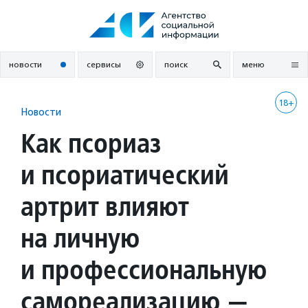
Перейти
к
содержанию
новости
сервисы
поиск
меню
18+
Новости
Как псориаз
и псориатический
артрит влияют
на личную
и профессиональную
самореализацию —