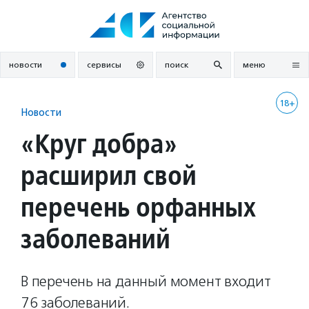
Перейти
к
содержанию
новости
сервисы
поиск
меню
18+
Новости
«Круг добра»
расширил свой
перечень орфанных
заболеваний
В перечень на данный момент входит
76 заболеваний.