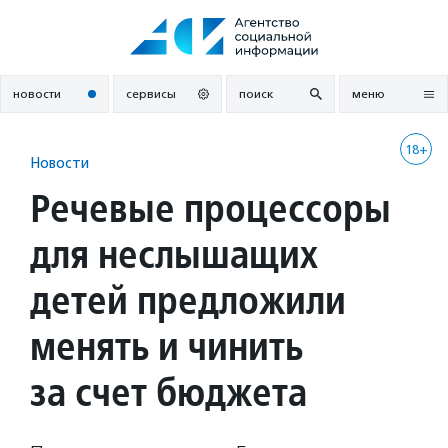
Перейти
к
содержанию
новости
сервисы
поиск
меню
18+
Новости
Речевые процессоры
для неслышащих
детей предложили
менять и чинить
за счет бюджета