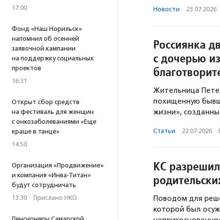
17:00
Новости
·
23.07.2026
Фонд «Наш Норильск»
напомнил об осенней
Россиянка дв
заявочной кампании
с дочерью из
на поддержку социальных
проектов
благотворит
16:31
Жительница Петер
похищенную бывш
Открыт сбор средств
жизни», созданны
на фестиваль для женщин
с онкозаболеваниями «Еще
Статьи
·
22.07.2026
·
краше в танце»
14:50
КС разрешил
Организация «Продвижение»
и компания «Инва-Титан»
родительски
будут сотрудничать
13:30
·
Прислано НКО
Поводом для реше
которой был осуж
Пенсионеры Самарской