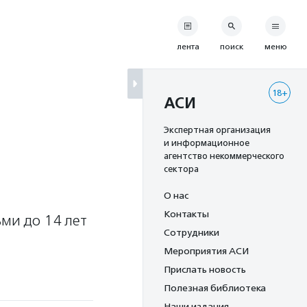
лента
поиск
меню
18+
АСИ
Экспертная организация
и информационное
агентство некоммерческого
сектора
О нас
Контакты
ьми до 14 лет
Сотрудники
Мероприятия АСИ
Прислать новость
Полезная библиотека
Наши издания