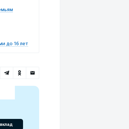
семьям
и до 16 лет
 вклад