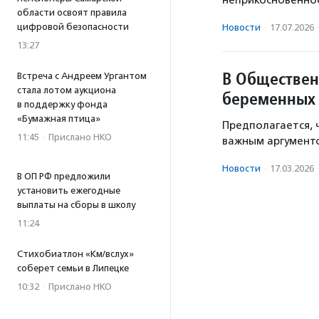
неприкосновенно
области освоят правила
цифровой безопасности
Новости
·
17.07.2026
13:27
В Обществен
Встреча с Андреем Ургантом
стала лотом аукциона
беременных 
в поддержку фонда
«Бумажная птица»
Предполагается, 
11:45
·
Прислано НКО
важным аргументо
Новости
·
17.03.2026
В ОП РФ предложили
установить ежегодные
выплаты на сборы в школу
11:24
Стихобиатлон «Км/вслух»
соберет семьи в Липецке
10:32
·
Прислано НКО