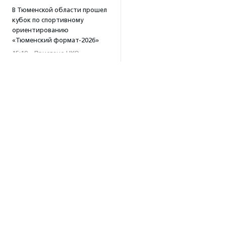
В Тюменской области прошел
кубок по спортивному
ориентированию
«Тюменский формат-2026»
15:19
·
Прислано НКО
Организация «Радость»
открывает сеть
региональных подразделений
14:25
·
Прислано НКО
Московский юбилейный забег
«Без границ» прошел в стиле
ретро
13:30
·
Прислано НКО
Совфед поддержал
инициативу о бесплатной
юридической помощи
Об агентстве
сиротам старше 23 лет