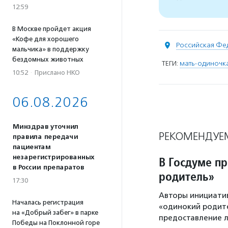
12:59
В Москве пройдет акция
«Кофе для хорошего
Российская Фе
мальчика» в поддержку
бездомных животных
ТЕГИ:
мать-одиночк
10:52
·
Прислано НКО
06.08.2026
Минздрав уточнил
РЕКОМЕНДУЕ
правила передачи
пациентам
незарегистрированных
В Госдуме п
в России препаратов
родитель»
17:30
Авторы инициати
Началась регистрация
«одинокий родите
на «Добрый забег» в парке
предоставление л
Победы на Поклонной горе