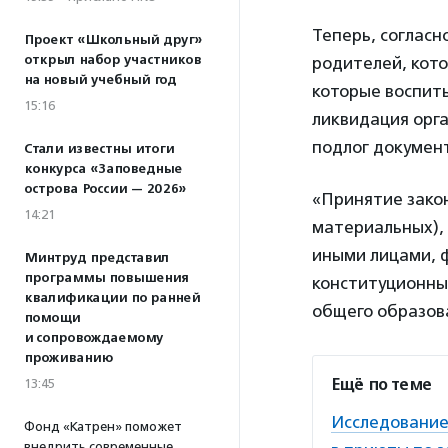
Теперь, согласн
Проект «Школьный друг»
открыл набор участников
родителей, кото
на новый учебный год
которые воспит
15:16
ликвидация орга
подлог документ
Стали известны итоги
конкурса «Заповедные
острова России — 2026»
«Принятие закон
14:21
материальных),
иными лицами, 
Минтруд представил
программы повышения
конституционны
квалификации по ранней
общего образова
помощи
и сопровождаемому
проживанию
Ещё по теме
13:45
Исследование
Фонд «Катрен» поможет
внедрить современные