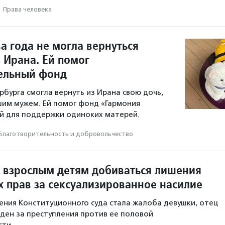
·
Права человека
а года не могла вернуться
 Ирана. Ей помог
ельный фонд
бурга смогла вернуть из Ирана свою дочь,
им мужем. Ей помог фонд «Гармония
й для поддержки одиноких матерей.
Благотвори­тель­ность и доброволь­чест­во
 взрослым детям добиваться лишения
х прав за сексуализированное насилие
ния Конституционного суда стала жалоба девушки, отец
ден за преступления против ее половой