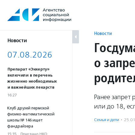
Перейти
к
содержанию
Новости
Новости
Госдум
07.08.2026
о запр
Препарат «Энхерту»
родител
включили в перечень
жизненно необходимых
и важнейших лекарств
16:27
Ранее запрет 
или до 18, ес
Клуб друзей пермской
физико-математической
Семья и дети
·
25.0
школы № 146 ищет
фандрайзера
15:35
·
Прислано НКО