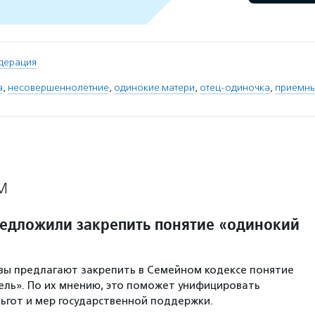
дерация
а
,
несовершеннолетние
,
одинокие матери
,
отец-одиночка
,
приемны
М
редложили закрепить понятие «одинокий
вы предлагают закрепить в Семейном кодексе понятие
ль». По их мнению, это поможет унифицировать
ьгот и мер государственной поддержки.