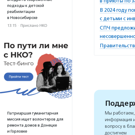
в приюты по 
подходы к детской
В 2024 году п
реабилитации
в Новосибирске
с детьми с и
13:15
·
Прислано НКО
СПЧ предложи
несовершенн
Правительств
Поддерж
Мы работаем, 
Патриаршая гуманитарная
миссия ищет волонтеров для
информация и
ремонта домов в Донецке
вопросу в бла
и Горловке
достигнем