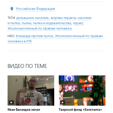
Российская Федерация
ТЕГИ:
домашнее насилие
,
жертвы теракта
,
насилие
и пытки
,
пытки
,
пытки и издевательства
,
теракт
,
Уполномоченный по правам человека
НКО:
Команда против пыток
,
Уполномоченный по правам
человека в РФ
ВИДЕО ПО ТЕМЕ
Иван Бакаидов начал
Тверской фонд «Константа»