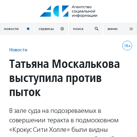
Перейти
к
содержанию
новости
сервисы
поиск
меню
18+
Новости
Татьяна Москалькова
выступила против
пыток
В зале суда на подозреваемых в
совершении теракта в подмосковном
«Крокус Сити Холле» были видны