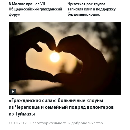
В Москве прошел VII
Чукотская рок-группа
Общероссийский гражданский
записала клип в поддержку
форум
бездомных кошек
«Гражданская сила»: больничные клоуны
из Череповца и семейный подряд волонтеров
из Туймазы
11.10.2017
·
Благотвори­тель­ность и доброволь­чест­во