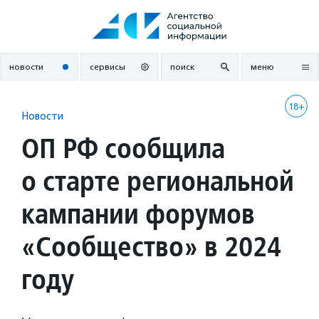
Перейти
к
содержанию
новости
сервисы
поиск
меню
18+
Новости
ОП РФ сообщила
о старте региональной
кампании форумов
«Сообщество» в 2024
году