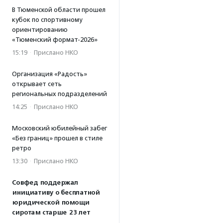
В Тюменской области прошел
кубок по спортивному
ориентированию
«Тюменский формат-2026»
15:19
·
Прислано НКО
Организация «Радость»
открывает сеть
региональных подразделений
14:25
·
Прислано НКО
Московский юбилейный забег
«Без границ» прошел в стиле
ретро
13:30
·
Прислано НКО
Совфед поддержал
инициативу о бесплатной
юридической помощи
сиротам старше 23 лет