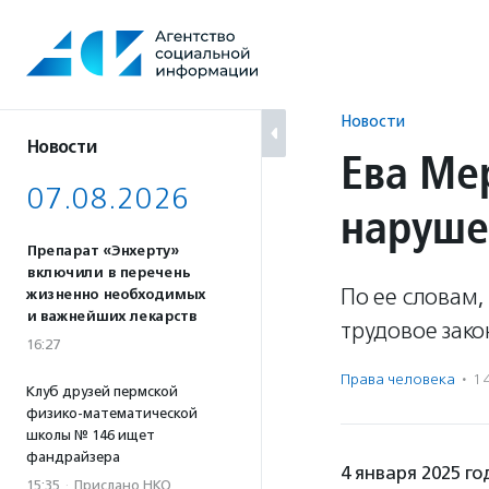
Перейти
к
содержанию
Новости
Новости
Ева Ме
07.08.2026
наруше
Препарат «Энхерту»
включили в перечень
По ее словам
жизненно необходимых
и важнейших лекарств
трудовое зак
16:27
Права человека
·
1
Клуб друзей пермской
физико-математической
школы № 146 ищет
фандрайзера
4 января 2025 г
15:35
·
Прислано НКО