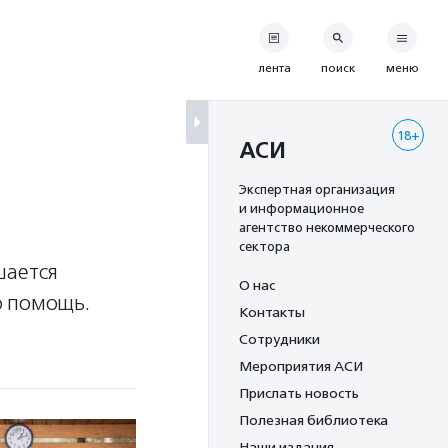
лента
поиск
меню
18+
АСИ
Экспертная организация
и информационное
агентство некоммерческого
сектора
шается
О нас
ю помощь.
Контакты
Сотрудники
Мероприятия АСИ
Прислать новость
Полезная библиотека
Наши издания