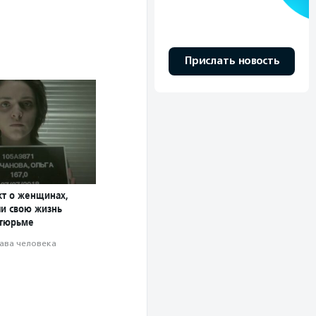
Прислать новость
кт о женщинах,
ли свою жизнь
 тюрьме
ава человека