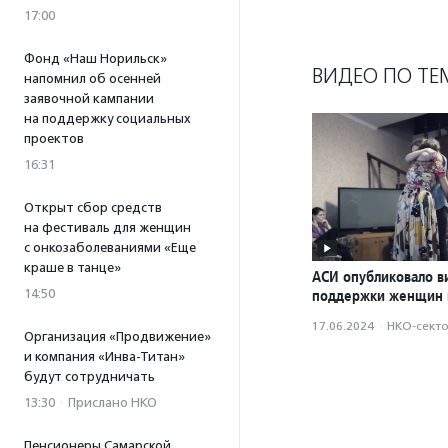
17:00
Фонд «Наш Норильск»
ВИДЕО ПО ТЕ
напомнил об осенней
заявочной кампании
на поддержку социальных
проектов
16:31
Открыт сбор средств
на фестиваль для женщин
с онкозаболеваниями «Еще
краше в танце»
АСИ опубликовало в
14:50
поддержки женщин 
17.06.2024
·
НКО-сект
Организация «Продвижение»
и компания «Инва-Титан»
будут сотрудничать
13:30
·
Прислано НКО
Пенсионеры Самарской