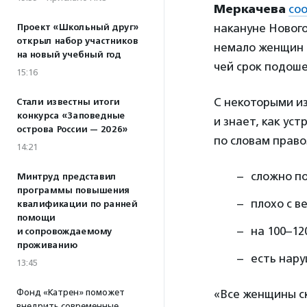
Меркачева
со
накануне Нового
Проект «Школьный друг»
открыл набор участников
немало женщин 
на новый учебный год
чей срок подоше
15:16
С некоторыми и
Стали известны итоги
конкурса «Заповедные
и знает, как уст
острова России — 2026»
по словам право
14:21
сложно по
Минтруд представил
программы повышения
плохо с 
квалификации по ранней
помощи
на 100–12
и сопровождаемому
проживанию
есть нару
13:45
Фонд «Катрен» поможет
«Все женщины ск
внедрить современные