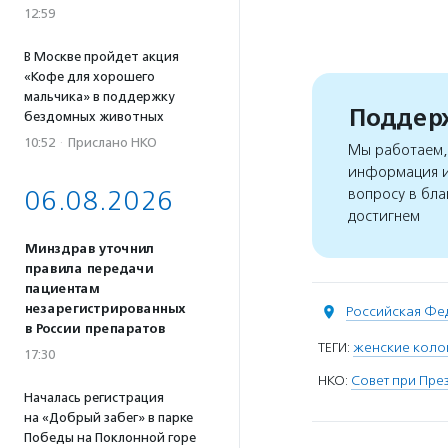
12:59
В Москве пройдет акция
«Кофе для хорошего
мальчика» в поддержку
Поддерж
бездомных животных
10:52
·
Прислано НКО
Мы работаем, 
информация и
06.08.2026
вопросу в бла
достигнем
Минздрав уточнил
правила передачи
пациентам
незарегистрированных
Российская Фе
в России препаратов
ТЕГИ:
женские коло
17:30
НКО:
Совет при Пре
Началась регистрация
на «Добрый забег» в парке
Победы на Поклонной горе