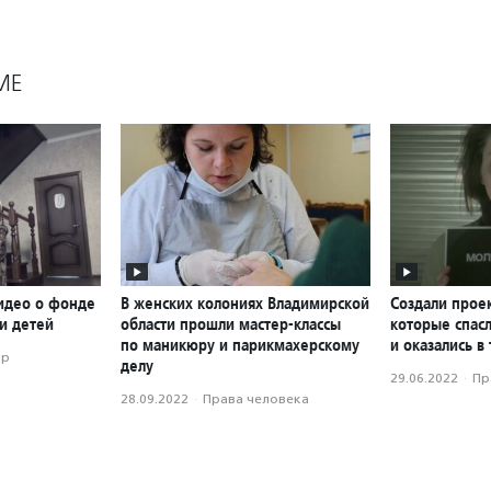
МЕ
идео о фонде
В женских колониях Владимирской
Создали прое
и детей
области прошли мастер-классы
которые спас
по маникюру и парикмахерскому
и оказались в
ор
делу
29.06.2022
·
Пр
28.09.2022
·
Права человека