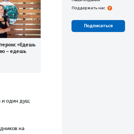
Поддержать нас
Подписаться
тером: «Едешь
ию – едешь
 и один душ;
здников на