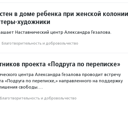
 стен в доме ребенка при женской колони
нтеры-художники
ашает Наставнический центр Александра Гезалова.
·
Благотвори­тель­ность и доброволь­чест­во
стников проекта «Подруга по переписке»
ческого центра Александра Гезалова проводит встречу
та «Подруга по переписке,» направленного на поддержку
 лишения свободы.…
Благотвори­тель­ность и доброволь­чест­во