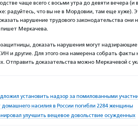
дстве чаще всего с восьми утра до девяти вечера (и 
хе: радуйтесь, что вы не в Мордовии, там еще хуже). Э
оказать нарушение трудового законодательства они ни
— пишет Меркачева.
озащитницы, доказать нарушения могут надзирающие
ИН и другие. Для этого она намерена собрать факты
ях. Отправить доказательства можно Меркачевой с у
едложил установить надзор за помилованными участн
т домашнего насилия в России погибли 2284 женщины
нировал улучшить вещевое довольствие осужденных