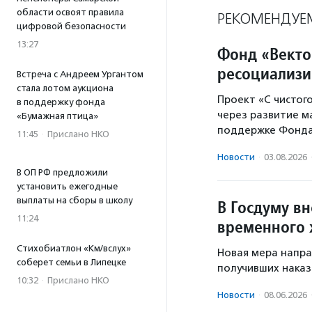
области освоят правила
РЕКОМЕНДУЕ
цифровой безопасности
13:27
Фонд «Векто
ресоциализи
Встреча с Андреем Ургантом
стала лотом аукциона
Проект «С чистог
в поддержку фонда
через развитие м
«Бумажная птица»
поддержке Фонда
11:45
·
Прислано НКО
Новости
·
03.08.2026
В ОП РФ предложили
установить ежегодные
выплаты на сборы в школу
В Госдуму в
11:24
временного
Стихобиатлон «Км/вслух»
Новая мера напра
соберет семьи в Липецке
получивших наказ
10:32
·
Прислано НКО
Новости
·
08.06.2026