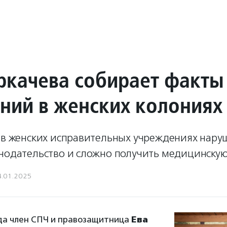
ркачева собирает факты
ний в женских колониях
, в женских исправительных учреждениях нару
онодательство и сложно получить медицинску
4.01.2025
ода член СПЧ и правозащитница
Ева