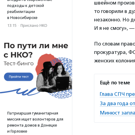
швейном произво
подходы к детской
то говорили в ду
реабилитации
в Новосибирске
незаконно. Но д
13:15
·
Прислано НКО
И я не смогу», 
По словам прав
прокуратура, ФС
женских колони
Ещё по теме
Глава СПЧ пр
За два года о
Минюст запла
Патриаршая гуманитарная
миссия ищет волонтеров для
ремонта домов в Донецке
и Горловке