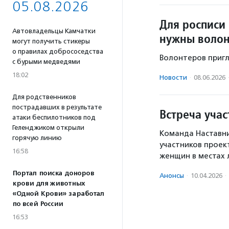
05.08.2026
Для росписи
Автовладельцы Камчатки
нужны воло
могут получить стикеры
о правилах добрососедства
Волонтеров пригл
с бурыми медведями
18:02
Новости
·
08.06.2026
Для родственников
пострадавших в результате
Встреча уча
атаки беспилотников под
Геленджиком открыли
Команда Наставни
горячую линию
участников проек
16:58
женщин в местах
Портал поиска доноров
Анонсы
·
10.04.2026
·
крови для животных
«Одной Крови» заработал
по всей России
16:53