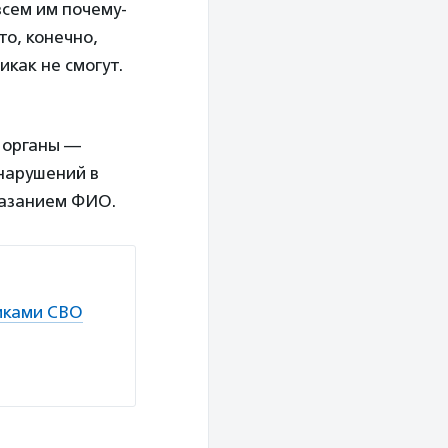
всем им почему-
то, конечно,
как не смогут.
 органы —
 нарушений в
казанием ФИО.
иками СВО