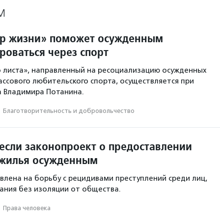
М
р жизни» поможет осужденным
роваться через спорт
о листа», направленный на ресоциализацию осужденных
ассового любительского спорта, осуществляется при
 Владимира Потанина.
·
Благотвори­тель­ность и доброволь­чест­во
несли законопроект о предоставлении
 жилья осужденным
влена на борьбу с рецидивами преступлений среди лиц,
ания без изоляции от общества.
·
Права человека