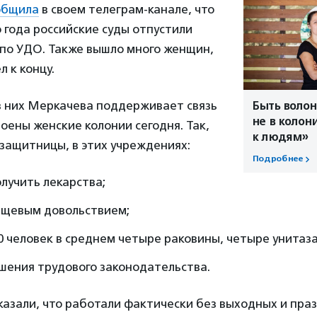
общила
в своем телеграм-канале, что
 года российские суды отпустили
по УДО. Также вышло много женщин,
л к концу.
з них Меркачева поддерживает связь
Быть волон
не в колон
роены женские колонии сегодня. Так,
к людям»
защитницы, в этих учреждениях:
Подробнее
лучить лекарства;
вещевым довольствием;
0 человек в среднем четыре раковины, четыре унитаза
шения трудового законодательства.
азали, что работали фактически без выходных и пра