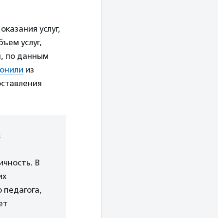
оказания услуг,
бъем услуг,
я, по данным
вонили
из
оставления
х
ичность. В
их
 педагога,
ет