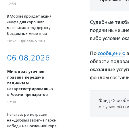
12:59
В Москве пройдет акция
Судебные тяжбы
«Кофе для хорошего
мальчика» в поддержку
подачи нынешне
бездомных животных
либо условия ок
10:52
·
Прислано НКО
По
сообщению
а
06.08.2026
области подава
оказанные услуг
Минздрав уточнил
фондом составля
правила передачи
пациентам
незарегистрированных
в России препаратов
Фонд «Я особе
17:30
регулярной по
Началась регистрация
на «Добрый забег» в парке
Победы на Поклонной горе