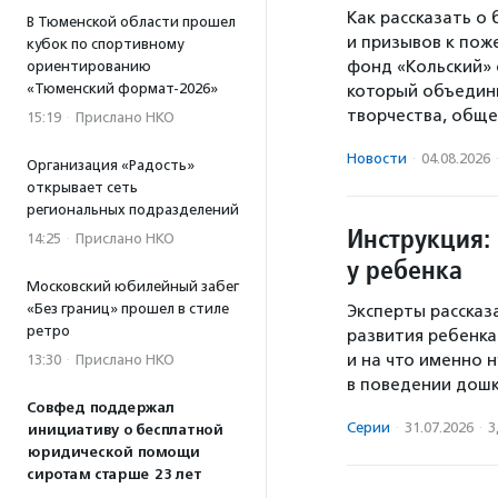
Как рассказать о
В Тюменской области прошел
и призывов к пож
кубок по спортивному
фонд «Кольский» 
ориентированию
«Тюменский формат-2026»
который объедини
творчества, обще
15:19
·
Прислано НКО
Новости
·
04.08.2026
Организация «Радость»
открывает сеть
региональных подразделений
Инструкция: 
14:25
·
Прислано НКО
у ребенка
Московский юбилейный забег
«Без границ» прошел в стиле
Эксперты рассказ
ретро
развития ребенка
и на что именно
13:30
·
Прислано НКО
в поведении дошк
Совфед поддержал
Серии
·
31.07.2026
·
З
инициативу о бесплатной
юридической помощи
сиротам старше 23 лет