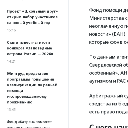
Фонд помощи де
Проект «Школьный друг»
открыл набор участников
Министерства с
на новый учебный год
неоплаченную 
15:16
новости» (ЕАН).
которые фонд ок
Стали известны итоги
конкурса «Заповедные
острова России — 2026»
По данным агент
14:21
Свердловской о
особенный», АН
Минтруд представил
программы повышения
аутизмом и РАС 
квалификации по ранней
помощи
Арбитражный су
и сопровождаемому
проживанию
средства из бюд
13:45
есть право пода
Фонд «Катрен» поможет
С чего на
внедрить современные