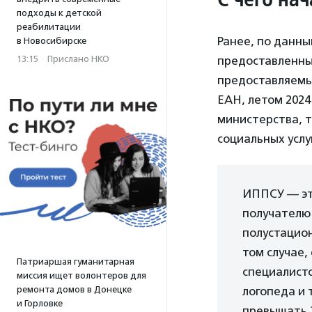
подходы к детской
реабилитации
Ранее, по данны
в Новосибирске
13:15
·
Прислано НКО
предоставленн
предоставляемый
ЕАН, летом 2024
министерства, 
социальных услу
ИППСУ — э
получателю 
полустацион
том случае,
Патриаршая гуманитарная
специалисто
миссия ищет волонтеров для
ремонта домов в Донецке
логопеда и 
и Горловке
превышать 2