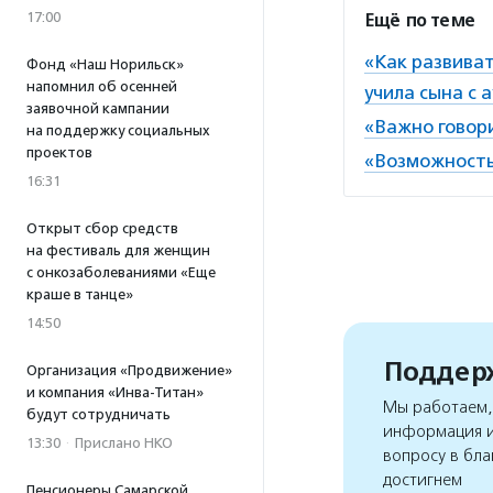
17:00
Ещё по теме
«Как развиват
Фонд «Наш Норильск»
напомнил об осенней
учила сына с 
заявочной кампании
«Важно говори
на поддержку социальных
проектов
«Возможность
16:31
Открыт сбор средств
на фестиваль для женщин
с онкозаболеваниями «Еще
краше в танце»
14:50
Поддерж
Организация «Продвижение»
и компания «Инва-Титан»
Мы работаем, 
будут сотрудничать
информация и
13:30
·
Прислано НКО
вопросу в бла
достигнем
Пенсионеры Самарской