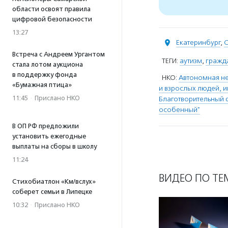
области освоят правила
цифровой безопасности
13:27
Екатеринбург
,
С
Встреча с Андреем Ургантом
ТЕГИ:
аутизм
,
гражд
стала лотом аукциона
в поддержку фонда
НКО:
Автономная не
«Бумажная птица»
и взрослых людей, 
11:45
·
Прислано НКО
Благотворительный 
особенный"
В ОП РФ предложили
установить ежегодные
выплаты на сборы в школу
11:24
ВИДЕО ПО ТЕ
Стихобиатлон «Км/вслух»
соберет семьи в Липецке
10:32
·
Прислано НКО