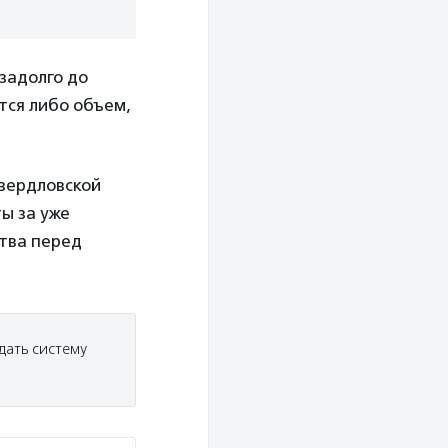
задолго до
тся либо объем,
Свердловской
ы за уже
ства перед
дать систему