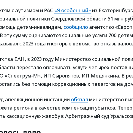
тям с аутизмом и РАС
«Я особенный»
из Екатеринбург
оциальной политики Свердловской области 51 млн руб
помощь детям-инвалидам,
сообщило
агентство «Европ
 В эту сумму оцениваются социальные услуги 700 детя
азывал с 2023 года и которые ведомство отказывалос
ства ЕАН, в 2023 году Министерство социальной пол
бласти перестало оплачивать услуги четырех поставщ
О «Спектрум-М», ИП Сыропятов, ИП Медянкина. В рез
остались без помощи коррекционных педагогов на дом
д апелляционной инстанции
обязал
министерство вы
жета региона в качестве компенсации убытков. Тепер
ть кассационную жалобу в Арбитражный суд Уральског
чалось дело