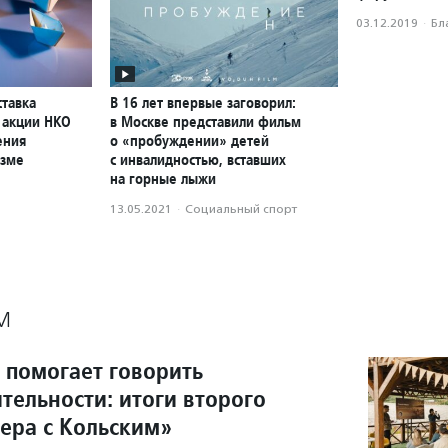
03.12.2019
·
Бл
ставка
В 16 лет впервые заговорил:
 акции НКО
в Москве представили фильм
ения
о «пробуждении» детей
изме
с инвалидностью, вставших
на горные лыжи
13.05.2021
·
Социальный спорт
М
 помогает говорить
тельности: итоги второго
чера с Кольским»