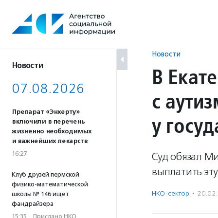
Перейти
к
содержанию
Новости
Новости
В Екат
07.08.2026
с аути
Препарат «Энхерту»
у госуд
включили в перечень
жизненно необходимых
и важнейших лекарств
16:27
Суд обязал М
выплатить эту
Клуб друзей пермской
физико-математической
НКО-сектор
·
20.02
школы № 146 ищет
фандрайзера
15:35
·
Прислано НКО