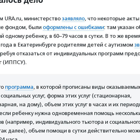
м URA.ru, министерство
заявляло
, что некоторые акты 
ые фондом, были
оформлены с ошибками
: там указан о
 одному ребенку, в 60–79 часов в сутки. В то же врем
 года в Екатеринбурге родителям детей с аутизмом
з
требуя отказаться от индивидуальных программ пред
г (ИППСУ).
то
программа
, в которой прописаны виды оказываемы
социальных услуг, форма этих услуг (стационарная,
арная, на дому), объем этих услуг в часах и их период
 если ребенку нужна одновременная помощь нескольк
в (например, индивидуального тьютора и социального
так далее), объем помощи в сутки действительно мож
4 часа.