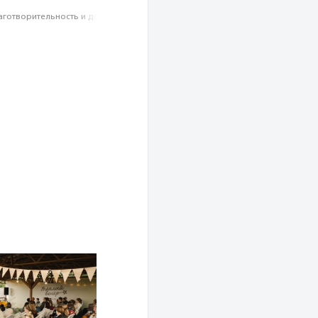
аготвори­тель­ность и доброволь­чест­во