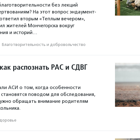
 благотворительности без лекций
ертвованиям? На этот вопрос эндаумент-
ответил вторым «Теплым вечером»,
л жителей Мончегорска вокруг
ния и историй…
·
Благотвори­тель­ность и доброволь­чест­во
как распознать РАС и СДВГ
али АСИ о том, когда особенности
 становятся поводом для обследования,
 нужно обращать внимание родителям
ольника.
доровье