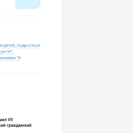
 детей, подростков
рум-М"
,
шениями "Я
шел VII
ий гражданский