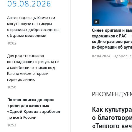
05.08.2026
Автовладельцы Камчатки
могут получить стикеры
о правилах добрососедства
Синее оригами и вы
художников с РАС —
с бурыми медведями
ко Дню распростран
18:02
информации об аут
Для родственников
02.04.2024
·
Здоровье
пострадавших в результате
атаки беспилотников под
Геленджиком открыли
горячую линию
16:58
РЕКОМЕНДУЕ
Портал поиска доноров
крови для животных
Как культура
«Одной Крови» заработал
о благотвори
по всей России
«Теплого ве
16:53