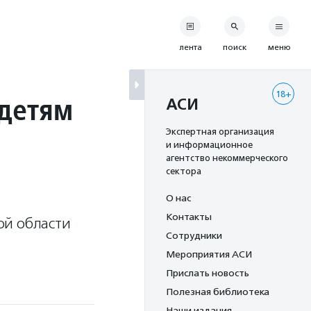
лента
поиск
меню
18+
 детям
АСИ
Экспертная организация
и информационное
агентство некоммерческого
сектора
О нас
Контакты
ой области
Сотрудники
Мероприятия АСИ
Прислать новость
Полезная библиотека
Наши издания