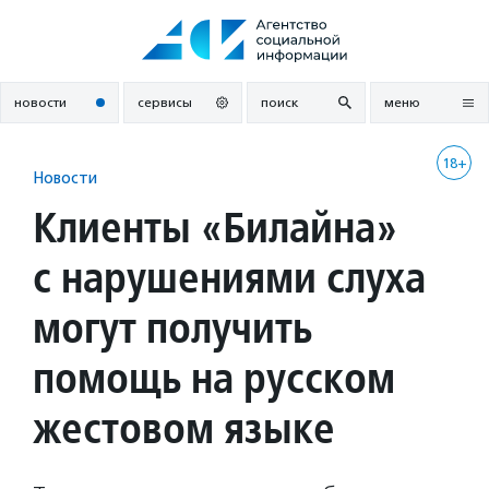
Перейти
к
содержанию
новости
сервисы
поиск
меню
18+
Новости
Клиенты «Билайна»
с нарушениями слуха
могут получить
помощь на русском
жестовом языке