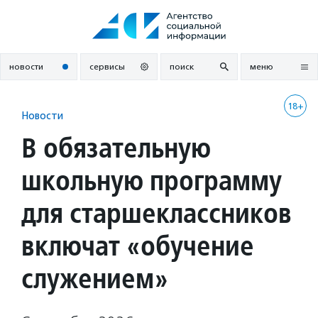
Перейти
к
содержанию
новости
сервисы
поиск
меню
18+
Новости
В обязательную
школьную программу
для старшеклассников
включат «обучение
служением»