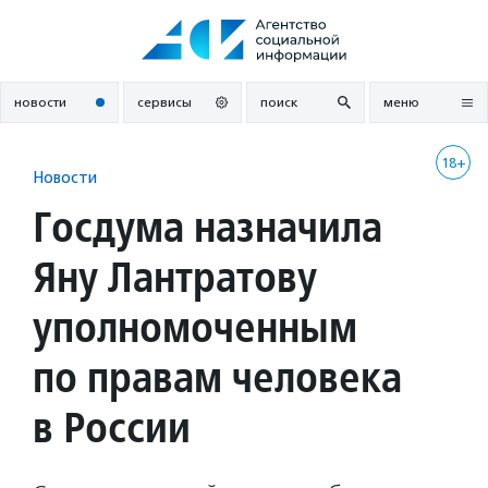
Перейти
к
содержанию
новости
сервисы
поиск
меню
18+
Новости
Госдума назначила
Яну Лантратову
уполномоченным
по правам человека
в России