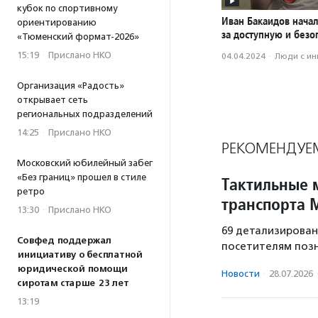
кубок по спортивному
Иван Бакаидов нача
ориентированию
за доступную и безо
«Тюменский формат-2026»
15:19
·
Прислано НКО
04.04.2024
·
Люди с и
Организация «Радость»
открывает сеть
региональных подразделений
14:25
·
Прислано НКО
РЕКОМЕНДУЕ
Московский юбилейный забег
«Без границ» прошел в стиле
Тактильные 
ретро
транспорта 
13:30
·
Прислано НКО
69 детализирован
Совфед поддержал
посетителям позн
инициативу о бесплатной
юридической помощи
Новости
·
28.07.2026
сиротам старше 23 лет
13:19