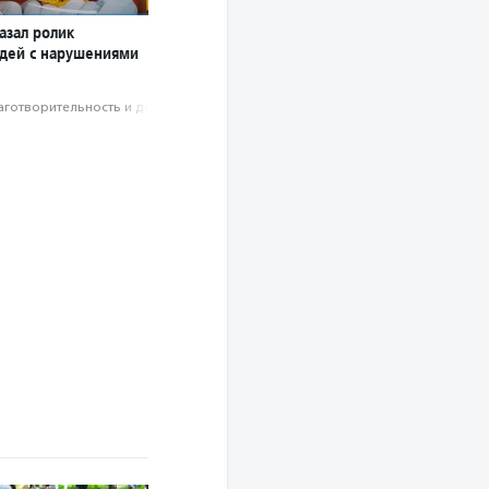
азал ролик
юдей с нарушениями
аготвори­тель­ность и доброволь­чест­во