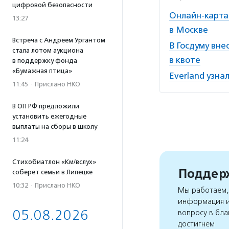
цифровой безопасности
Онлайн-карта
13:27
в Москве
Встреча с Андреем Ургантом
В Госдуму вне
стала лотом аукциона
в квоте
в поддержку фонда
«Бумажная птица»
Everland узна
11:45
·
Прислано НКО
В ОП РФ предложили
установить ежегодные
выплаты на сборы в школу
11:24
Стихобиатлон «Км/вслух»
Поддерж
соберет семьи в Липецке
10:32
·
Прислано НКО
Мы работаем, 
информация и
05.08.2026
вопросу в бла
достигнем