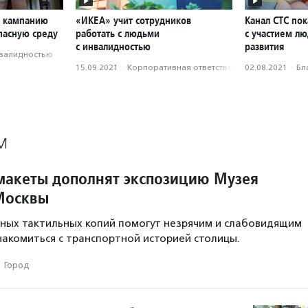
л кампанию
«ИКЕА» учит сотрудников
Канал СТС пок
пасную среду
работать с людьми
с участием л
с инвалидностью
развития
нвалидностью
15.09.2021
·
Корпоративная ответственность
02.08.2021
·
Бл
М
макеты дополнят экспозицию Музея
Москвы
ных тактильных копий помогут незрячим и слабовидящим
акомиться с транспортной историей столицы.
·
Город