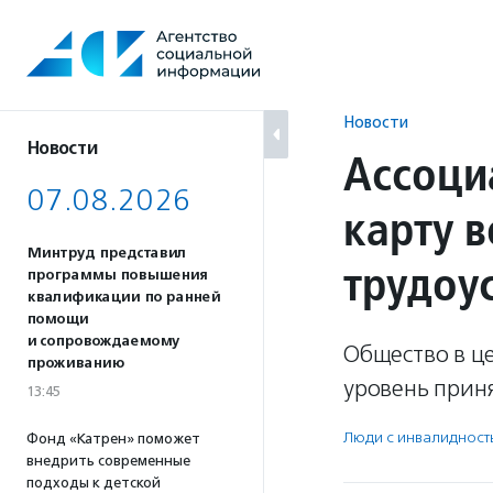
Перейти
к
содержанию
Новости
Новости
Ассоци
07.08.2026
карту 
Минтруд представил
трудоу
программы повышения
квалификации по ранней
помощи
и сопровождаемому
Общество в ц
проживанию
уровень приня
13:45
Люди с инвалидност
Фонд «Катрен» поможет
внедрить современные
подходы к детской