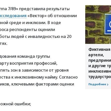
ппа 7/89» представила результаты
исследования
«Вектор» об отношении
пной среде и инклюзии. В ходе
роса респонденты оценили
боты людей с инвалидностью на 20
тях.
Фиктивная 
артели,
едования команда группы
предприни
арту восприятия профессий,
и другие т
пять зон в зависимости от уровня
инклюзивн
трудоустро
ства к инклюзивному найму. Согласно
иков, ключевыми факторами оценки
Подробнее
можной ошибки;