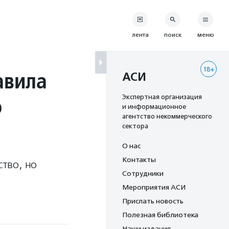
лента
поиск
меню
18+
авила
АСИ
о
Экспертная организация
и информационное
агентство некоммерческого
сектора
О нас
Контакты
тво, но
Сотрудники
Мероприятия АСИ
Прислать новость
Полезная библиотека
Наши издания