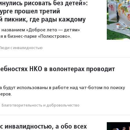
нулись рисовать без детей»:
бурге прошел третий
 пикник, где рады каждому
 названием «Доброе лето — детям»
ля в бизнес-парке «Полюстрово».
Люди с инвалидностью
ребностях НКО в волонтерах проводит
а будут использованы в работе над чат-ботом по поиску
еров.
·
Благотвори­тель­ность и доброволь­чест­во
с инвалидностью, а обо всех