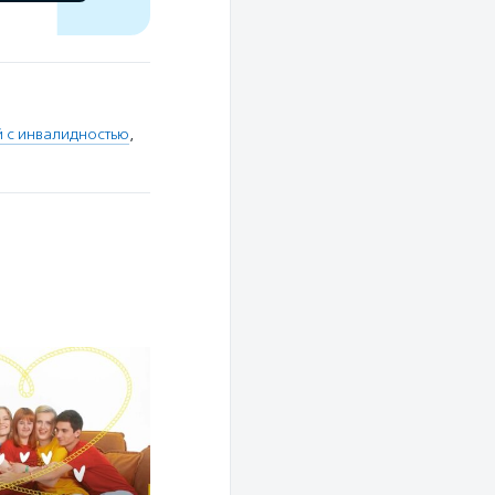
й с инвалидностью
,