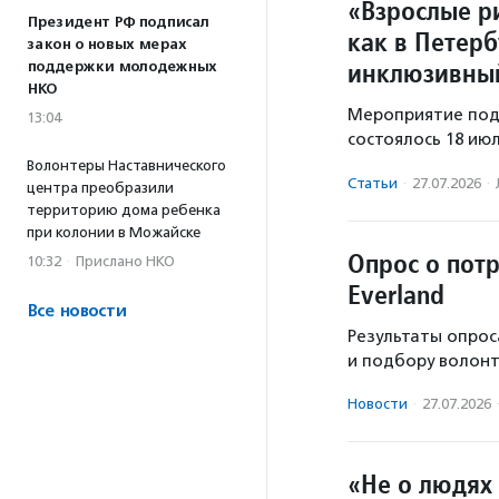
«Взрослые ри
Президент РФ подписал
как в Петер
закон о новых мерах
инклюзивный
поддержки молодежных
НКО
Мероприятие под
13:04
состоялось 18 ию
Волонтеры Наставнического
Статьи
·
27.07.2026
·
центра преобразили
территорию дома ребенка
при колонии в Можайске
Опрос о пот
10:32
·
Прислано НКО
Everland
Все новости
Результаты опрос
и подбору волонт
Новости
·
27.07.2026
«Не о людях 