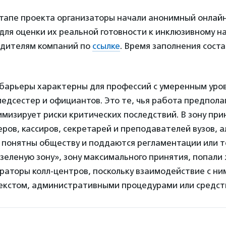
тапе проекта организаторы начали анонимный онлай
ля оценки их реальной готовности к инклюзивному на
одителям компаний по
ссылке
. Время заполнения соста
барьеры характерны для профессий с умеренным уро
едсестер и официантов. Это те, чья работа предпола
имизирует риски критических последствий. В зону пр
ров, кассиров, секретарей и преподавателей вузов, 
 понятны обществу и поддаются регламентации или т
«зеленую зону», зону максимального принятия, попали
раторы колл-центров, поскольку взаимодействие с ни
екстом, административными процедурами или средств