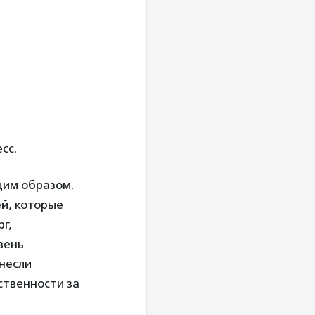
сс.
щим образом.
й, которые
г,
вень
тнесли
ственности за