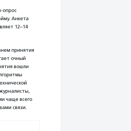
н-опрос
йму. Анкета
вляет 12–14
внем принятия
гает очный
инятия вошли
алгоритмы
ехнической
 журналисты,
ми чаще всего
ами связи.