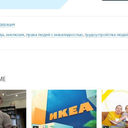
дерация
да
,
инклюзия
,
права людей с инвалидностью
,
трудоустройства люде
МЕ