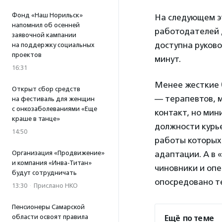
Фонд «Наш Норильск»
На следующем э
напомнил об осенней
работодателей д
заявочной кампании
доступна руков
на поддержку социальных
проектов
минут.
16:31
Менее жесткие 
Открыт сбор средств
— терапевтов, м
на фестиваль для женщин
с онкозаболеваниями «Еще
контакт, но мин
краше в танце»
должности курье
14:50
работы которых
Организация «Продвижение»
адаптации. А в 
и компания «Инва-Титан»
чиновники и опе
будут сотрудничать
опосредовано т
13:30
·
Прислано НКО
Пенсионеры Самарской
области освоят правила
Ещё по теме