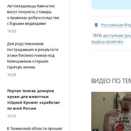
Автовладельцы Камчатки
могут получить стикеры
о правилах добрососедства
с бурыми медведями
Российская Фе
18:02
ТЕГИ:
доступная сре
трудоустройство
Для родственников
пострадавших в результате
атаки беспилотников под
Геленджиком открыли
горячую линию
16:58
ВИДЕО ПО ТЕ
Портал поиска доноров
крови для животных
«Одной Крови» заработал
по всей России
16:53
В Тюменской области прошел