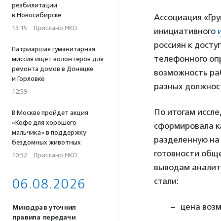
реабилитации
в Новосибирске
Ассоциация «Гру
13:15
·
Прислано НКО
инициативного
россиян к досту
Патриаршая гуманитарная
телефонного оп
миссия ищет волонтеров для
ремонта домов в Донецке
возможность ра
и Горловке
разных должнос
12:59
По итогам иссл
В Москве пройдет акция
«Кофе для хорошего
сформировала к
мальчика» в поддержку
разделенную на 
бездомных животных
готовности обще
10:52
·
Прислано НКО
выводам аналит
06.08.2026
стали:
цена воз
Минздрав уточнил
правила передачи