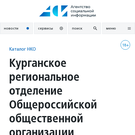
Перейти
к
содержанию
новости
сервисы
поиск
меню
18+
Каталог НКО
Курганское
региональное
отделение
Общероссийской
общественной
организации