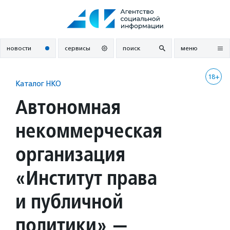
Перейти
к
содержанию
новости
сервисы
поиск
меню
18+
Каталог НКО
Автономная
некоммерческая
организация
«Институт права
и публичной
политики» —