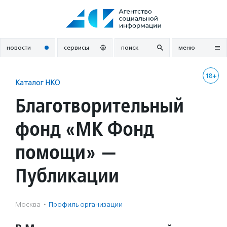
Перейти
к
содержанию
новости
сервисы
поиск
меню
18+
Каталог НКО
Благотворительный
фонд «МК Фонд
помощи» —
Публикации
Москва
·
Профиль организации