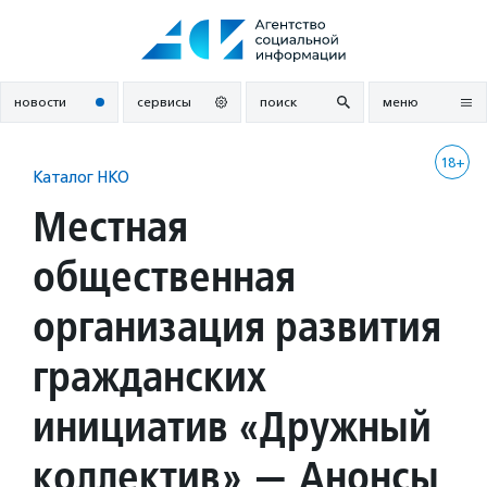
Перейти
к
содержанию
новости
сервисы
поиск
меню
18+
Каталог НКО
Местная
общественная
организация развития
гражданских
инициатив «Дружный
коллектив» — Анонсы