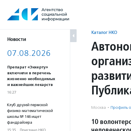
Перейти
к
содержанию
Каталог НКО
Новости
Автоно
07.08.2026
органи
Препарат «Энхерту»
развит
включили в перечень
жизненно необходимых
Публик
и важнейших лекарств
16:27
Клуб друзей пермской
Москва
·
Профиль о
физико-математической
школы № 146 ищет
10 волонтер
фандрайзера
человеческо
15:35
·
Прислано НКО