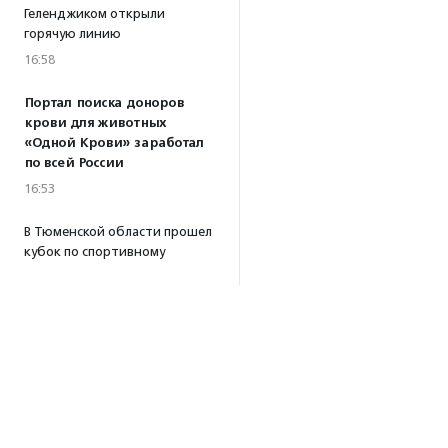
Геленджиком открыли
горячую линию
16:58
Портал поиска доноров
крови для животных
«Одной Крови» заработал
по всей России
16:53
В Тюменской области прошел
кубок по спортивному
ориентированию
«Тюменский формат-2026»
15:19
·
Прислано НКО
Организация «Радость»
открывает сеть
региональных подразделений
14:25
·
Прислано НКО