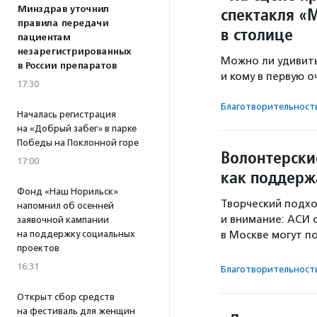
Минздрав уточнил
спектакля «
правила передачи
в столице
пациентам
незарегистрированных
Можно ли удивит
в России препаратов
и кому в первую 
17:30
Благотвори­тель­ност
Началась регистрация
на «Добрый забег» в парке
Победы на Поклонной горе
Волонтерски
17:00
как поддерж
Фонд «Наш Норильск»
Творческий подхо
напомнил об осенней
и внимание: АСИ 
заявочной кампании
на поддержку социальных
в Москве могут 
проектов
16:31
Благотвори­тель­ност
Открыт сбор средств
на фестиваль для женщин