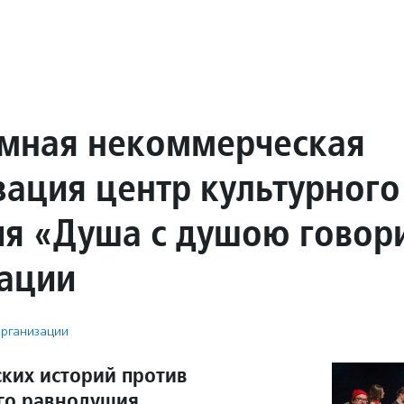
мная некоммерческая
зация центр культурного
ия «Душа с душою говор
ации
рганизации
ских историй против
го равнодушия