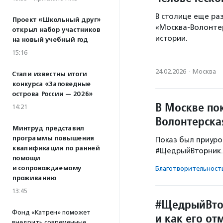
В столице еще ра
Проект «Школьный друг»
«Москва-Волонте
открыл набор участников
истории.
на новый учебный год
15:16
24.02.2026
·
Москва
Стали известны итоги
конкурса «Заповедные
острова России — 2026»
В Москве по
14:21
Волонтерска
Минтруд представил
программы повышения
Показ был приур
квалификации по ранней
#ЩедрыйВторник.
помощи
и сопровождаемому
Благотвори­тель­ност
проживанию
13:45
#ЩедрыйВтор
Фонд «Катрен» поможет
и как его от
внедрить современные