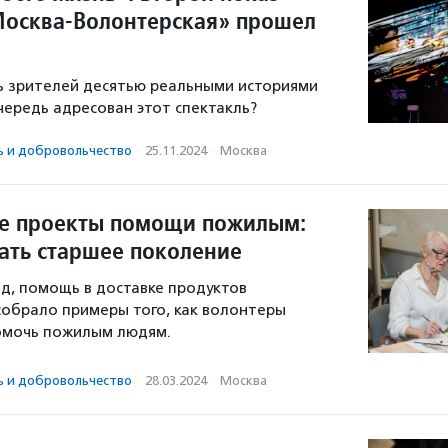
Москва-Волонтерская» прошел
ь зрителей десятью реальными историями
очередь адресован этот спектакль?
ь и доброволь­чест­во
·
25.11.2024
·
Москва
е проекты помощи пожилым:
ать старшее поколение
д, помощь в доставке продуктов
собрало примеры того, как волонтеры
помочь пожилым людям.
ь и доброволь­чест­во
·
28.03.2024
·
Москва