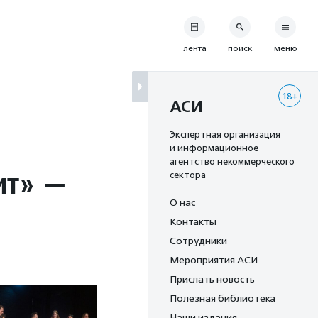
лента
поиск
меню
18+
АСИ
Экспертная организация
и информационное
агентство некоммерческого
ит» —
сектора
О нас
Контакты
Сотрудники
Мероприятия АСИ
Прислать новость
Полезная библиотека
Наши издания