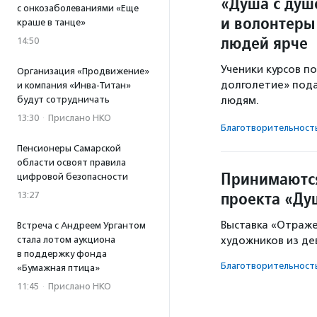
«Душа с душ
с онкозаболеваниями «Еще
и волонтеры
краше в танце»
людей ярче
14:50
Ученики курсов п
Организация «Продвижение»
долголетие» под
и компания «Инва-Титан»
будут сотрудничать
людям.
13:30
·
Прислано НКО
Благотвори­тель­ност
Пенсионеры Самарской
области освоят правила
Принимаются
цифровой безопасности
проекта «Ду
13:27
Выставка «Отраже
Встреча с Андреем Ургантом
стала лотом аукциона
художников из де
в поддержку фонда
Благотвори­тель­ност
«Бумажная птица»
11:45
·
Прислано НКО