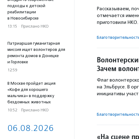
подходы к детской
Рассказываем, по
реабилитации
отмечается именн
в Новосибирске
приготовили НКО.
13:15
·
Прислано НКО
Благотвори­тель­ност
Патриаршая гуманитарная
миссия ищет волонтеров для
ремонта домов в Донецке
Волонтерски
и Горловке
Зачем волон
12:59
Флаг волонтерско
В Москве пройдет акция
на Эльбрусе. В о
«Кофе для хорошего
инициативы участ
мальчика» в поддержку
бездомных животных
10:52
·
Прислано НКО
Благотвори­тель­ност
06.08.2026
«На сцене пр