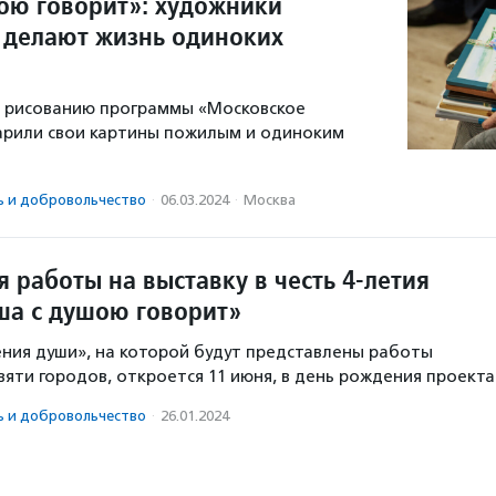
ою говорит»: художники
 делают жизнь одиноких
о рисованию программы «Московское
арили свои картины пожилым и одиноким
ь и доброволь­чест­во
·
06.03.2024
·
Москва
 работы на выставку в честь 4-летия
ша с душою говорит»
ния души», на которой будут представлены работы
вяти городов, откроется 11 июня, в день рождения проекта
ь и доброволь­чест­во
·
26.01.2024