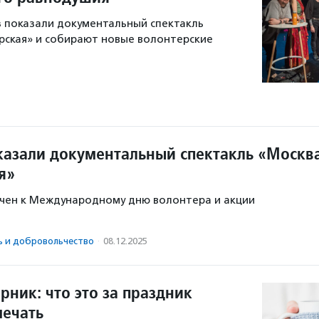
з показали документальный спектакль
рская» и собирают новые волонтерские
казали документальный спектакль «Москв
я»
очен к Международному дню волонтера и акции
ь и доброволь­чест­во
·
08.12.2025
ник: что это за праздник
мечать