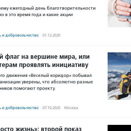
чему ежегодный день благотворительности
о в это время года и какие акции
ь и доброволь­чест­во
·
01.12.2025
й флаг на вершине мира, или
терам проявлять инициативу
го движения «Веселый коридор» побывал
рганизации уверены, что абсолютно разные
ников помогают проекту.
ь и доброволь­чест­во
·
07.10.2025
·
Москва
осто жизнь»: второй показ