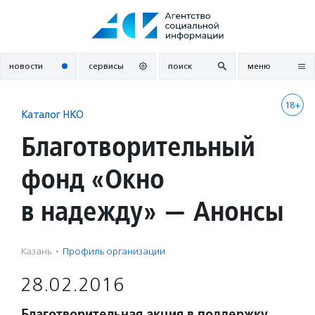
Перейти
к
содержанию
новости
сервисы
поиск
меню
18+
Каталог НКО
Благотворительный
фонд «Окно
в надежду» — Анонсы
Казань
·
Профиль организации
28.02.2016
Благотворительная акция в поддержку