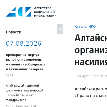
Перейти
к
содержанию
Каталог НКО
Новости
Алтайс
07.08.2026
органи
Препарат «Энхерту»
насили
включили в перечень
жизненно необходимых
и важнейших лекарств
16:27
Барнаул
·
НКО-секто
Клуб друзей пермской
Алтайская реги
физико-математической
«Право на счаст
школы № 146 ищет
фандрайзера
15:35
·
Прислано НКО