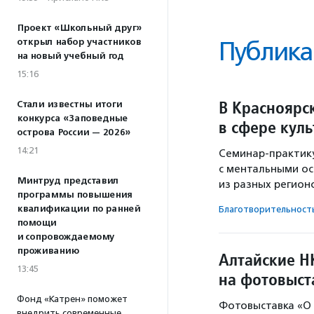
Проект «Школьный друг»
открыл набор участников
Публика
на новый учебный год
15:16
В Красноярс
Стали известны итоги
конкурса «Заповедные
в сфере кул
острова России — 2026»
14:21
Семинар-практик
с ментальными ос
Минтруд представил
из разных регион
программы повышения
квалификации по ранней
Благотвори­тель­ност
помощи
и сопровождаемому
проживанию
Алтайские Н
13:45
на фотовыст
Фонд «Катрен» поможет
Фотовыставка «О 
внедрить современные