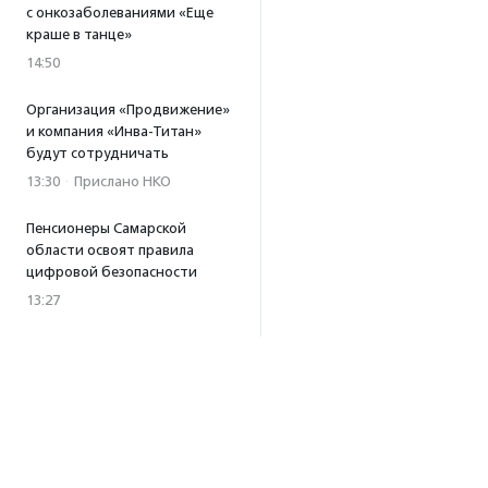
с онкозаболеваниями «Еще
краше в танце»
14:50
Организация «Продвижение»
и компания «Инва-Титан»
будут сотрудничать
13:30
·
Прислано НКО
Пенсионеры Самарской
области освоят правила
цифровой безопасности
13:27
Встреча с Андреем Ургантом
стала лотом аукциона
в поддержку фонда
«Бумажная птица»
11:45
·
Прислано НКО