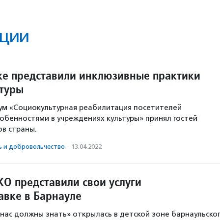
ции
ке представили инклюзивные практики
ьтуры
ум «Социокультурная реабилитация посетителей
обенностями в учреждениях культуры» принял гостей
ов страны.
ь и доброволь­чест­во
·
13.04.2022
КО представили свои услуги
авке в Барнауле
нас должны знать» открылась в детской зоне барнаульско