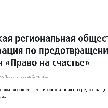
кая региональная общес
зация по предотвращен
я «Право на счастье»
р, Права человека, Семья и дети
ональная общественная организация по предотвраще
ье»