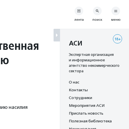
лента
поиск
меню
18+
твенная
АСИ
ию
Экспертная организация
и информационное
агентство некоммерческого
сектора
О нас
Контакты
Сотрудники
Мероприятия АСИ
нию насилия
Прислать новость
Полезная библиотека
Наши издания